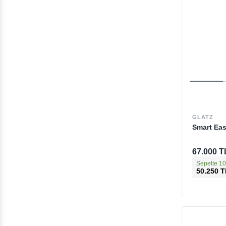
GLATZ
Smart Ea
67.000 T
Sepette 10
50.250 T