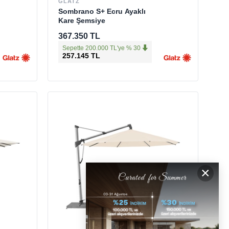
GLATZ
Sombrano S+ Ecru Ayaklı
Kare Şemsiye
367.350 TL
Sepette 200.000 TL'ye % 30
257.145 TL
×