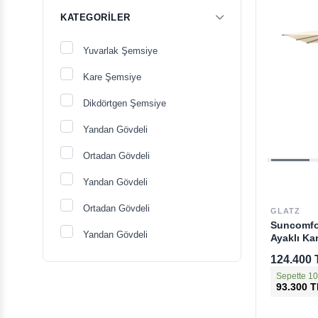
KATEGORILER
Yuvarlak Şemsiye
Kare Şemsiye
Dikdörtgen Şemsiye
Yandan Gövdeli
Ortadan Gövdeli
Yandan Gövdeli
Ortadan Gövdeli
GLATZ
Suncomfor
Yandan Gövdeli
Ayaklı Ka
124.400 
Ortadan Gövdeli
Sepette 10
93.300 T
Şemsiye
Bahçe Mobilyası