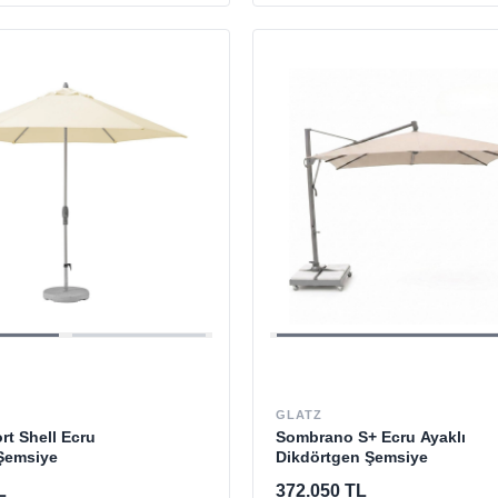
GLATZ
t Shell Ecru
Sombrano S+ Ecru Ayaklı
Şemsiye
Dikdörtgen Şemsiye
L
372.050 TL