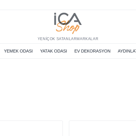
h
YENİ
ÇOK SATANLAR
MARKALAR
YEMEK ODASI
YATAK ODASI
EV DEKORASYON
AYDINL