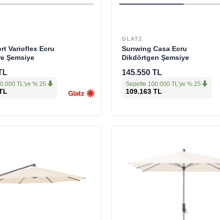
GLATZ
t Varioflex Ecru
Sunwing Casa Ecru
re Şemsiye
Dikdörtgen Şemsiye
TL
145.550 TL
0.000 TL'ye % 25
Sepette 100.000 TL'ye % 25
 TL
109.163 TL