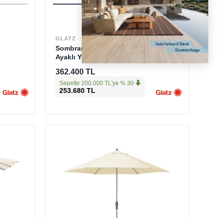
GLATZ
Sombrano S+ Easy Ecru
Ayaklı Yuvarlak Şemsiye
362.400 TL
Sepette 200.000 TL'ye % 30
253.680 TL