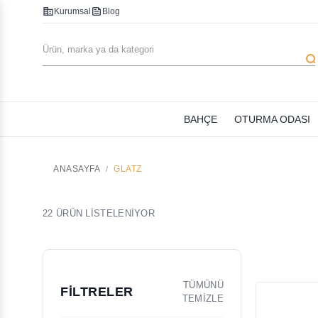
corporate_fare
feed
Kurumsal
Blog
searc
BAHÇE
OTURMA ODASI
ANASAYFA
GLATZ
22 ÜRÜN LİSTELENİYOR
TÜMÜNÜ
FİLTRELER
TEMİZLE