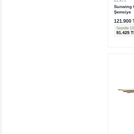
GLATZ
Sunwing 
Şemsiye
121.900 
Sepette 10
91.425 T