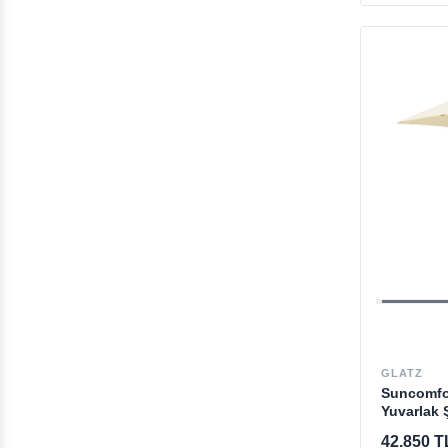
GLATZ
Suncomfor
Yuvarlak 
42.850 T