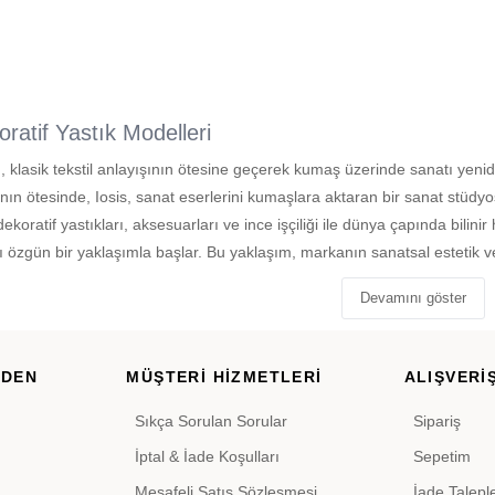
oratif Yastık Modelleri
, klasik tekstil anlayışının ötesine geçerek kumaş üzerinde sanatı yenid
anın ötesinde, Iosis, sanat eserlerini kumaşlara aktaran bir sanat stüdyo
oratif yastıkları, aksesuarları ve ince işçiliği ile dünya çapında bilinir h
ı özgün bir yaklaşımla başlar. Bu yaklaşım, markanın sanatsal estetik ve
Devamını göster
RDEN
MÜŞTERİ HİZMETLERİ
ALIŞVERİŞ
Sıkça Sorulan Sorular
Sipariş
İptal & İade Koşulları
Sepetim
Mesafeli Satış Sözleşmesi
İade Talepl