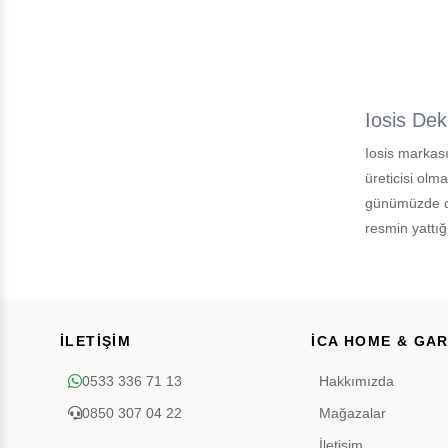
Iosis Dek
Iosis markası
üreticisi olm
günümüzde dek
resmin yattığ
İLETİŞİM
İCA HOME & GA
0533 336 71 13
Hakkımızda
0850 307 04 22
Mağazalar
İletişim