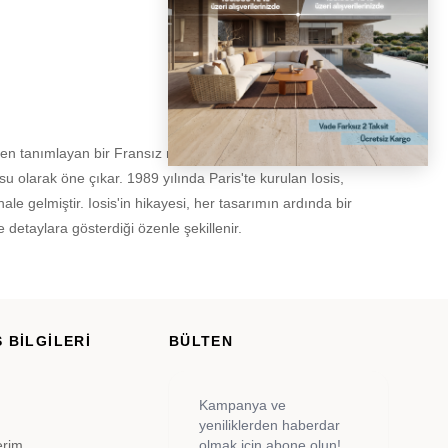
en tanımlayan bir Fransız markasıdır. Sadece bir tekstil
su olarak öne çıkar. 1989 yılında Paris'te kurulan Iosis,
ale gelmiştir. Iosis'in hikayesi, her tasarımın ardında bir
 detaylara gösterdiği özenle şekillenir.
 BİLGİLERİ
BÜLTEN
Kampanya ve
yeniliklerden haberdar
erim
olmak için abone olun!