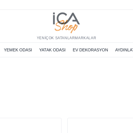
h
YENİ
ÇOK SATANLAR
MARKALAR
YEMEK ODASI
YATAK ODASI
EV DEKORASYON
AYDINL