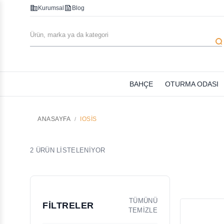
corporate_fare
feed
Kurumsal
Blog
searc
BAHÇE
OTURMA ODASI
ANASAYFA
IOSIS
2 ÜRÜN LİSTELENİYOR
TÜMÜNÜ
FİLTRELER
TEMİZLE