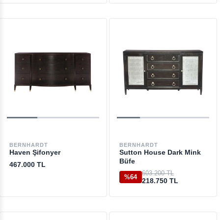
BERNHARDT
BERNHARDT
Haven Şifonyer
Sutton House Dark Mink
Büfe
467.000 TL
603.200 TL
%64
218.750 TL