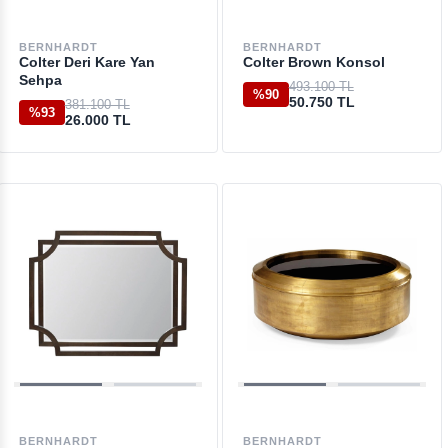
BERNHARDT
BERNHARDT
Colter Deri Kare Yan
Colter Brown Konsol
Sehpa
493.100 TL
%90
50.750 TL
381.100 TL
%93
26.000 TL
BERNHARDT
BERNHARDT