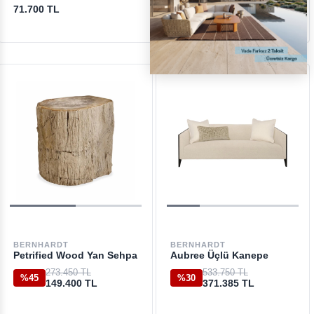
71.700 TL
614.750 TL
BERNHARDT
BERNHARDT
Petrified Wood Yan Sehpa
Aubree Üçlü Kanepe
273.450 TL
533.750 TL
%45
%30
149.400 TL
371.385 TL