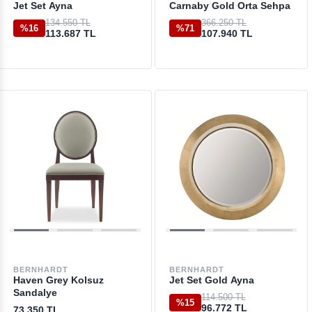
Jet Set Ayna
Carnaby Gold Orta Sehpa
134.550 TL
366.250 TL
%16
%71
113.687 TL
107.940 TL
BERNHARDT
BERNHARDT
Haven Grey Kolsuz
Jet Set Gold Ayna
Sandalye
114.500 TL
%15
96.772 TL
73.350 TL