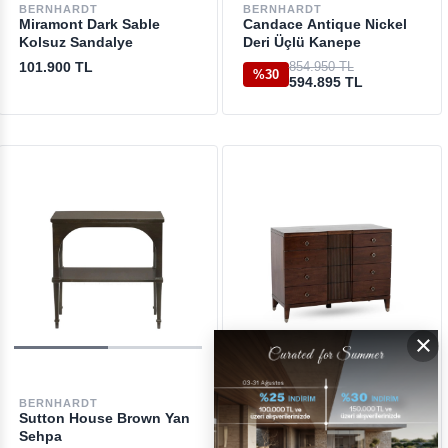
BERNHARDT
BERNHARDT
Miramont Dark Sable
Candace Antique Nickel
Kolsuz Sandalye
Deri Üçlü Kanepe
101.900 TL
854.950 TL
%30
594.895 TL
×
BERNHARDT
BERNHARDT
Sutton House Brown Yan
Haven Brown Çekmeceli
Sehpa
Şifonyer