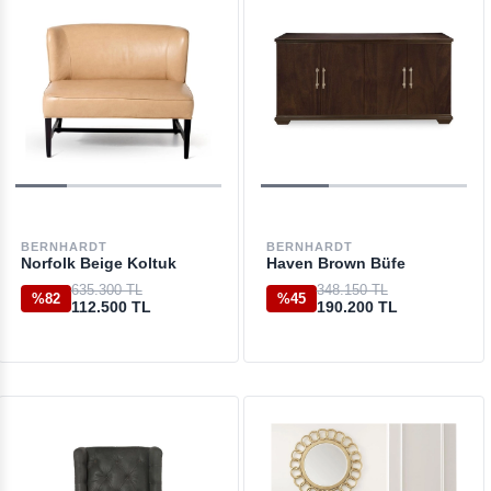
BERNHARDT
BERNHARDT
Norfolk Beige Koltuk
Haven Brown Büfe
635.300 TL
348.150 TL
%82
%45
112.500 TL
190.200 TL