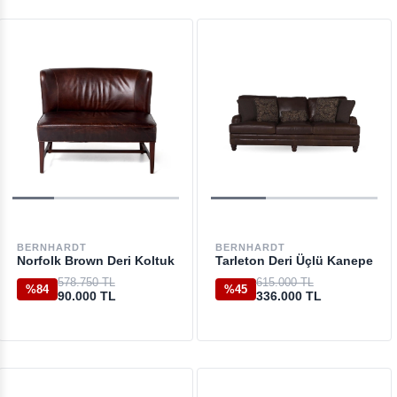
BERNHARDT
BERNHARDT
Norfolk Brown Deri Koltuk
Tarleton Deri Üçlü Kanepe
578.750 TL
615.000 TL
%84
%45
90.000 TL
336.000 TL