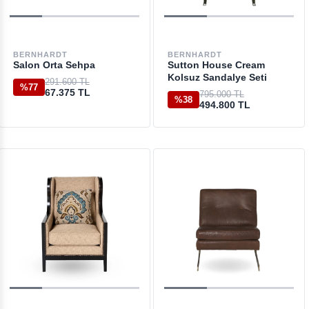
BERNHARDT
BERNHARDT
Salon Orta Sehpa
Sutton House Cream
Kolsuz Sandalye Seti
291.600 TL
%77
67.375 TL
795.000 TL
%38
494.800 TL