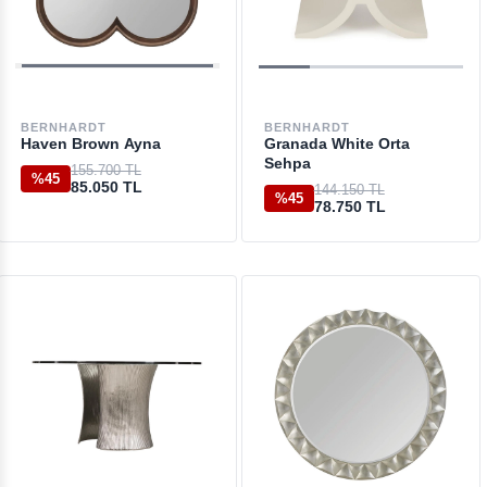
BERNHARDT
BERNHARDT
Haven Brown Ayna
Granada White Orta
Sehpa
155.700 TL
%45
85.050 TL
144.150 TL
%45
78.750 TL