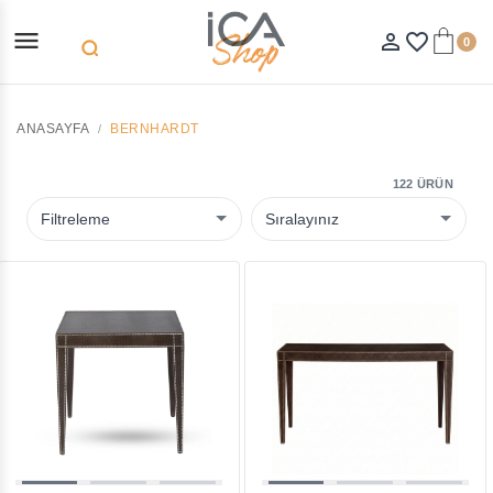
menu
person_outline
favorite_border
0
search
ANASAYFA
BERNHARDT
122 ÜRÜN
Filtreleme