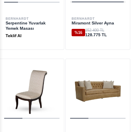
BERNHARDT
BERNHARDT
Serpentine Yuvarlak
Miramont Silver Ayna
Yemek Masası
152.400 TL
%16
128.775 TL
Teklif Al