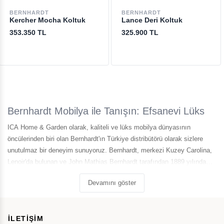
BERNHARDT
BERNHARDT
Kercher Mocha Koltuk
Lance Deri Koltuk
353.350 TL
325.900 TL
Bernhardt Mobilya ile Tanışın: Efsanevi Lüks
ICA Home & Garden olarak, kaliteli ve lüks mobilya dünyasının
öncülerinden biri olan Bernhardt'ın Türkiye distribütörü olarak sizlere
unutulmaz bir deneyim sunuyoruz. Bernhardt, merkezi Kuzey Carolina,
Lenoir'da bulunan ve John Mathias Bernhardt tarafından 1889 yılında
kurulan bir markadır. Şirketin köklü tarihi, 134 yıl öncesine
Devamını göster
dayanmaktadır ve uzun yıllardır ikonik mobilya tasarımları ile
tanınmaktadır.
İLETİŞİM