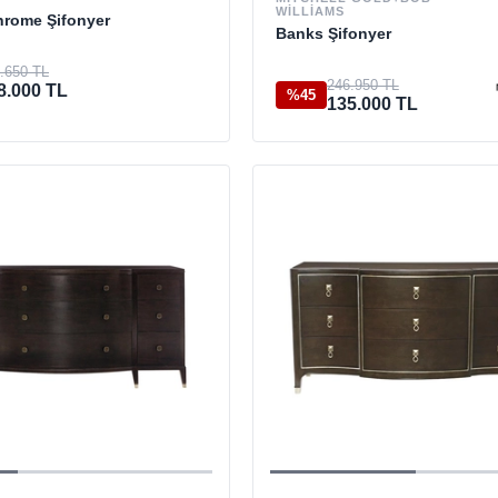
WILLIAMS
hrome Şifonyer
Banks Şifonyer
.650 TL
246.950 TL
8.000 TL
%45
135.000 TL