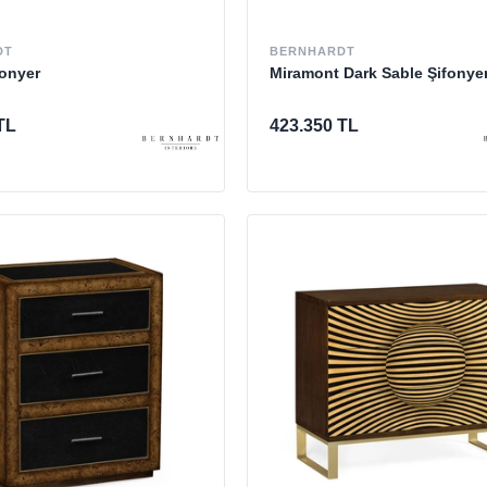
DT
BERNHARDT
onyer
Miramont Dark Sable Şifonye
TL
423.350 TL