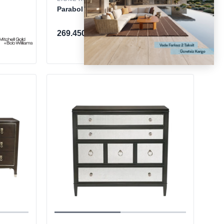
Parabol Dark Walnut Şifonyer
269.450 TL