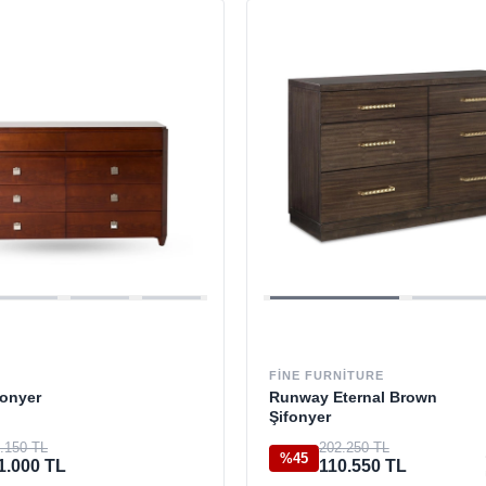
FINE FURNITURE
fonyer
Runway Eternal Brown
Şifonyer
.150 TL
202.250 TL
%45
1.000 TL
110.550 TL