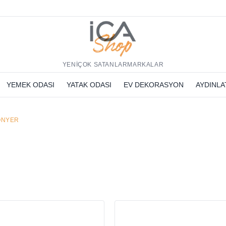
h
YENİ
ÇOK SATANLAR
MARKALAR
YEMEK ODASI
YATAK ODASI
EV DEKORASYON
AYDINL
ONYER