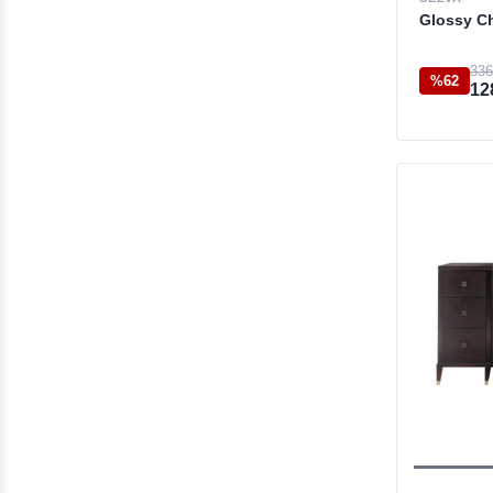
Glossy C
336
%62
12