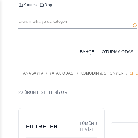
corporate_fare
feed
Kurumsal
Blog
searc
BAHÇE
OTURMA ODASI
ANASAYFA
YATAK ODASI
KOMODIN & ŞIFONYER
ŞIF
20 ÜRÜN LİSTELENİYOR
TÜMÜNÜ
FİLTRELER
TEMİZLE