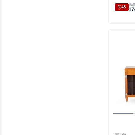
318
%45
17
SELVA