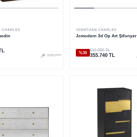
 CHARLES
JONATHAN CHARLES
modin
Jcmodern 3d Op Art Şifonyer
510.900 TL
TL
%30
355.740 TL