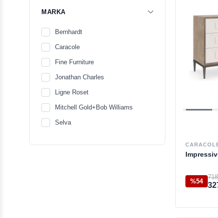
MARKA
Bernhardt
Caracole
Fine Furniture
Jonathan Charles
Ligne Roset
Mitchell Gold+Bob Williams
Selva
CARACOL
Impressiv
718
%54
32