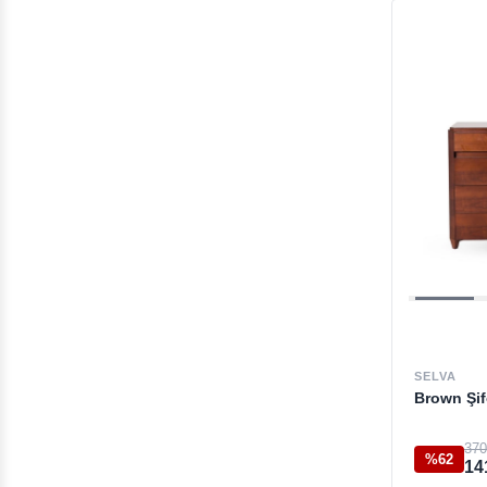
SELVA
Brown Şi
370
%62
14