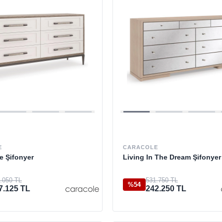
E
CARACOLE
e Şifonyer
Living In The Dream Şifonyer
.050 TL
531.750 TL
%54
7.125 TL
242.250 TL