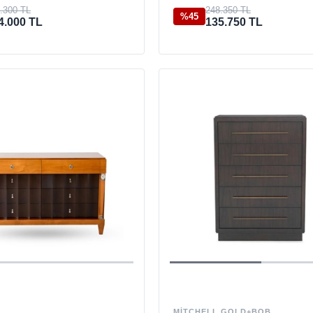
.300 TL
248.350 TL
%45
4.000 TL
135.750 TL
MITCHELL GOLD+BOB