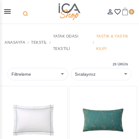
menu
person_outline
favorite_border
0
search
YATAK ODASI
YASTIK & YASTIK
ANASAYFA
TEKSTIL
TEKSTILI
KILIFI
29 ÜRÜN
Filtreleme