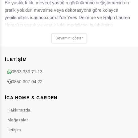
Bir yastık kılıfı, mevcut yastığın görünümünü değiştirmenin en
pratik yoludur, mevsime veya dekorasyona göre kolayca
yenilenebilir. icashop.com.tr'de Yves Delorme ve Ralph Lauren
Home'un yastık ve yastık kılıfı modellerini bulabilirsiniz.
Devamını göster
İLETİŞİM
0533 336 71 13
0850 307 04 22
İCA HOME & GARDEN
Hakkımızda
Mağazalar
İletişim