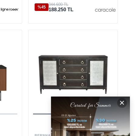
344.600 TL
%45
188.250 TL
×
BERNHARDT