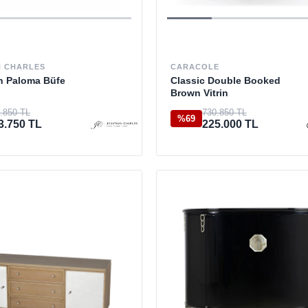
 CHARLES
CARACOLE
n Paloma Büfe
Classic Double Booked
Brown Vitrin
.850 TL
730.850 TL
%69
3.750 TL
225.000 TL