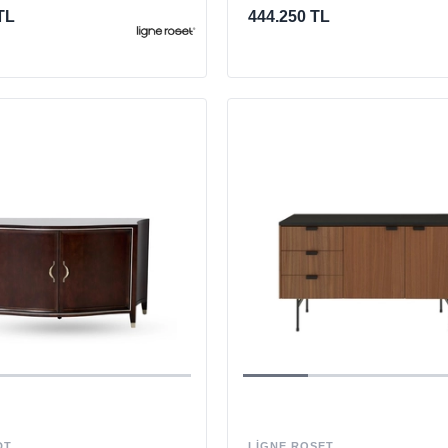
TL
444.250 TL
DT
LIGNE ROSET