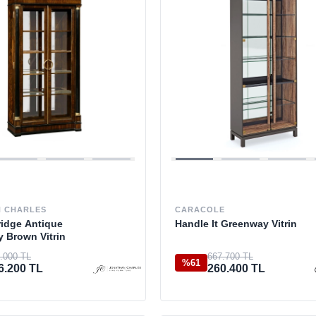
 CHARLES
CARACOLE
idge Antique
Handle It Greenway Vitrin
 Brown Vitrin
.000 TL
667.700 TL
%61
6.200 TL
260.400 TL