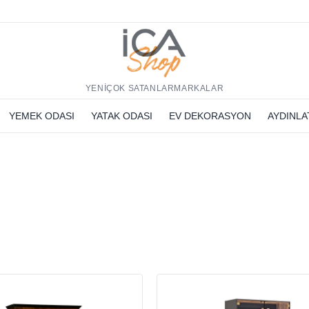
h
YENİ
ÇOK SATANLAR
MARKALAR
YEMEK ODASI
YATAK ODASI
EV DEKORASYON
AYDINL