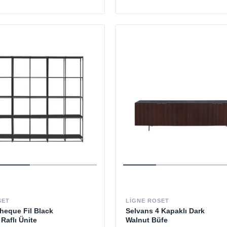
SET
LIGNE ROSET
theque Fil Black
Selvans 4 Kapaklı Dark
Raflı Ünite
Walnut Büfe