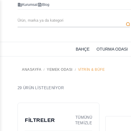
corporate_fare
feed
Kurumsal
Blog
searc
BAHÇE
OTURMA ODASI
ANASAYFA
YEMEK ODASI
VITRIN & BÜFE
29 ÜRÜN LİSTELENİYOR
TÜMÜNÜ
FİLTRELER
TEMİZLE