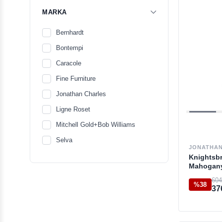
MARKA
Bernhardt
Bontempi
Caracole
Fine Furniture
Jonathan Charles
Ligne Roset
Mitchell Gold+Bob Williams
Selva
JONATHAN
Knightsbr
Mahogany
604
%38
37