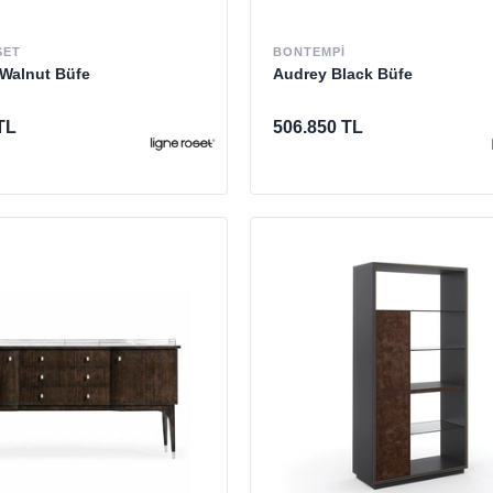
SET
BONTEMPI
 Walnut Büfe
Audrey Black Büfe
TL
506.850 TL