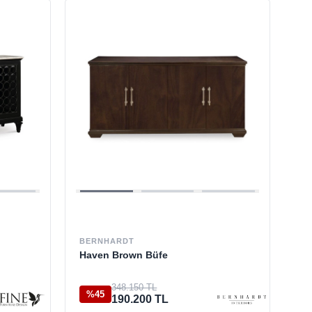
BERNHARDT
Haven Brown Büfe
348.150 TL
%45
190.200 TL