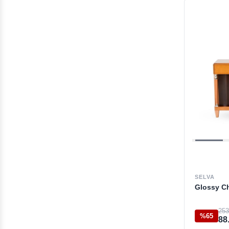
SELVA
Glossy C
253
%65
88