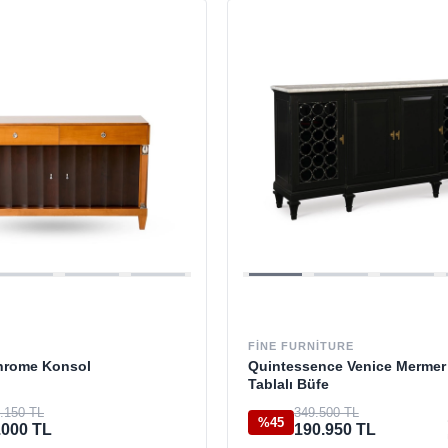
FINE FURNITURE
hrome Konsol
Quintessence Venice Mermer
Tablalı Büfe
.150 TL
349.500 TL
%45
.000 TL
190.950 TL