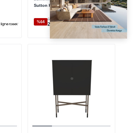
Sutton House Dark Mink Büfe
603.200 TL
%64
218.750 TL