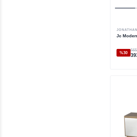
JONATHAN
Jc Moder
565
%30
39