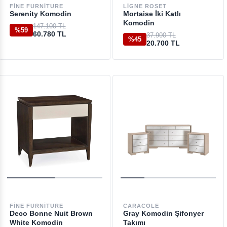
FINE FURNITURE
LIGNE ROSET
Serenity Komodin
Mortaise İki Katlı
Komodin
147.100 TL
%59
60.780 TL
37.900 TL
%45
20.700 TL
FINE FURNITURE
CARACOLE
Deco Bonne Nuit Brown
Gray Komodin Şifonyer
White Komodin
Takımı