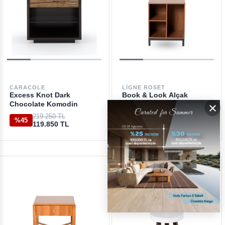
CARACOLE
LIGNE ROSET
Excess Knot Dark
Book & Look Alçak
×
Chocolate Komodin
Komodin
219.250 TL
46.950 TL
%45
%45
119.850 TL
25.650 TL