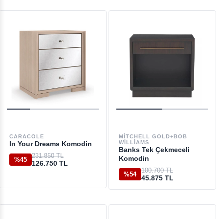
CARACOLE
MITCHELL GOLD+BOB
WILLIAMS
In Your Dreams Komodin
Banks Tek Çekmeceli
231.850 TL
Komodin
%45
126.750 TL
100.700 TL
%54
45.875 TL