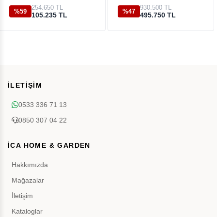
254.650 TL
930.500 TL
%59
%47
105.235 TL
495.750 TL
İLETİŞİM
0533 336 71 13
0850 307 04 22
İCA HOME & GARDEN
Hakkımızda
Mağazalar
İletişim
Kataloglar