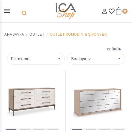
menu
person_outline
favorite_border
0
search
ANASAYFA
OUTLET
OUTLET KOMODIN & ŞIFONYER
22 ÜRÜN
Filtreleme