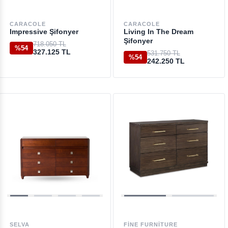
CARACOLE
CARACOLE
Impressive Şifonyer
Living In The Dream
Şifonyer
718.050 TL
%54
327.125 TL
531.750 TL
%54
242.250 TL
SELVA
FINE FURNITURE