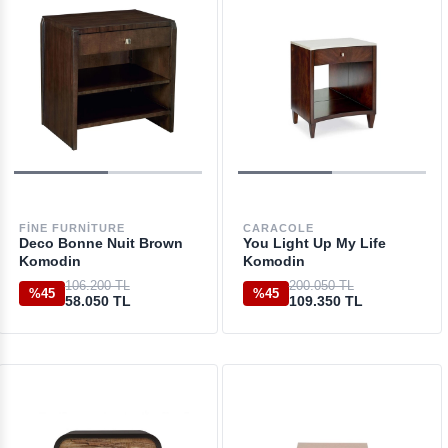
FINE FURNITURE
CARACOLE
Deco Bonne Nuit Brown
You Light Up My Life
Komodin
Komodin
106.200 TL
200.050 TL
%45
%45
58.050 TL
109.350 TL