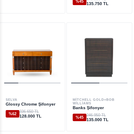
%45
135.750 TL
SELVA
MITCHELL GOLD+BOB
WILLIAMS
Glossy Chrome Şifonyer
Banks Şifonyer
336.650 TL
%62
246.950 TL
128.000 TL
%45
135.000 TL