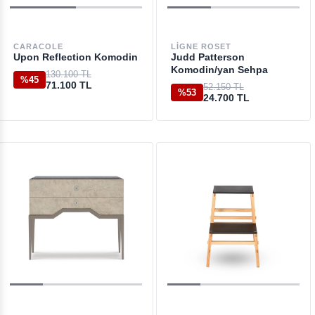
CARACOLE
LIGNE ROSET
Upon Reflection Komodin
Judd Patterson
Komodin/yan Sehpa
130.100 TL
%45
71.100 TL
52.150 TL
%53
24.700 TL