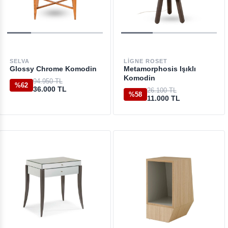
SELVA
LIGNE ROSET
Glossy Chrome Komodin
Metamorphosis Işıklı
Komodin
94.950 TL
%62
36.000 TL
26.100 TL
%58
11.000 TL