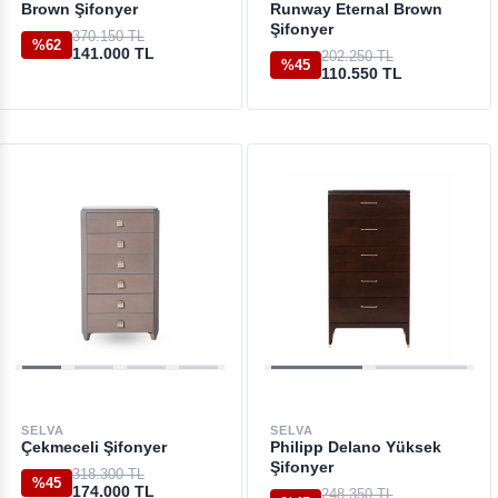
Brown Şifonyer
Runway Eternal Brown
Şifonyer
370.150 TL
%62
141.000 TL
202.250 TL
%45
110.550 TL
SELVA
SELVA
Çekmeceli Şifonyer
Philipp Delano Yüksek
Şifonyer
318.300 TL
%45
174.000 TL
248.350 TL