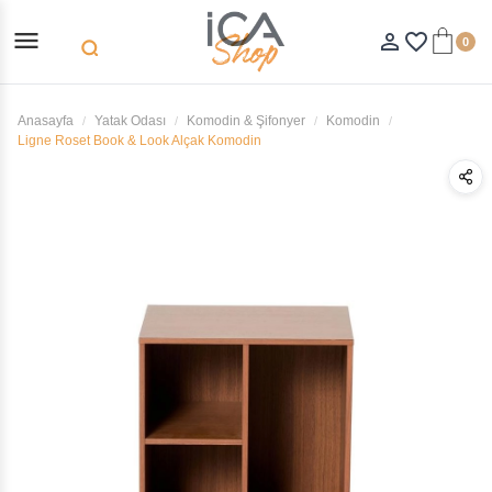
menu
person_outline
favorite_border
0
search
Anasayfa
Yatak Odası
Komodin & Şifonyer
Komodin
Ligne Roset Book & Look Alçak Komodin