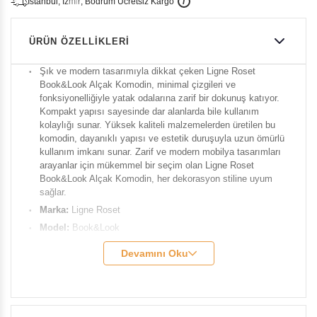
İ
İ
Ü
i
s
t
a
n
b
u
l
,
z
m
i
r
,
B
o
d
r
u
m
c
r
e
t
s
i
z
K
a
r
g
o
ÜRÜN ÖZELLIKLERI
Şık ve modern tasarımıyla dikkat çeken Ligne Roset
Book&Look Alçak Komodin, minimal çizgileri ve
fonksiyonelliğiyle yatak odalarına zarif bir dokunuş katıyor.
Kompakt yapısı sayesinde dar alanlarda bile kullanım
kolaylığı sunar. Yüksek kaliteli malzemelerden üretilen bu
komodin, dayanıklı yapısı ve estetik duruşuyla uzun ömürlü
kullanım imkanı sunar. Zarif ve modern mobilya tasarımları
arayanlar için mükemmel bir seçim olan Ligne Roset
Book&Look Alçak Komodin, her dekorasyon stiline uyum
sağlar.
Marka:
Ligne Roset
Model:
Book&Look
Genişlik:
36 cm
Devamını Oku
Derinlik:
28 cm
Yükseklik:
44 cm
Renk:
Brown
Malzeme:
MDF üzeri lake kaplama