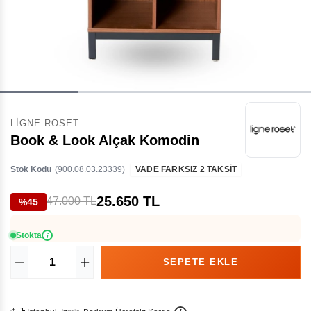
LIGNE ROSET
Book & Look Alçak Komodin
Stok Kodu
(900.08.03.23339)
VADE FARKSIZ 2 TAKSİT
25.650 TL
47.000 TL
%45
Stokta
i