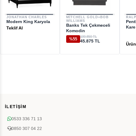
JONATHAN CHARLES
MITCHELL GOLD+BOB
RAL
WILLIAMS
Modern King Karyola
Pent
Banks Tek Çekmeceli
Kare 
Teklif Al
Komodin
100.850 TL
%55
45.875 TL
İLETİŞİM
0533 336 71 13
0850 307 04 22