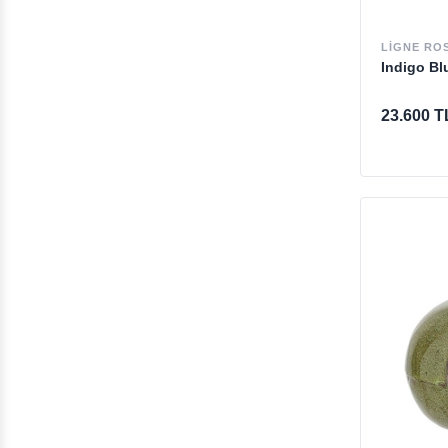
LIGNE RO
Indigo Bl
23.600 T