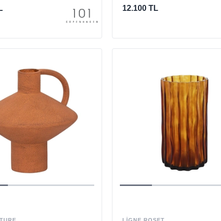
L
12.100 TL
TURE
LIGNE ROSET