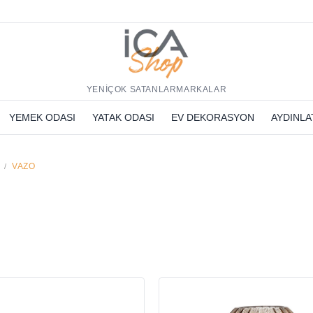
h
YENİ
ÇOK SATANLAR
MARKALAR
YEMEK ODASI
YATAK ODASI
EV DEKORASYON
AYDINL
VAZO