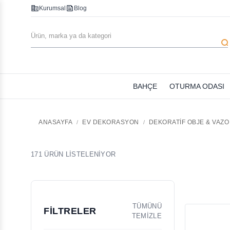
corporate_fare
feed
Kurumsal
Blog
searc
BAHÇE
OTURMA ODASI
ANASAYFA
EV DEKORASYON
DEKORATIF OBJE & VAZO
171 ÜRÜN LİSTELENİYOR
TÜMÜNÜ
FİLTRELER
TEMİZLE