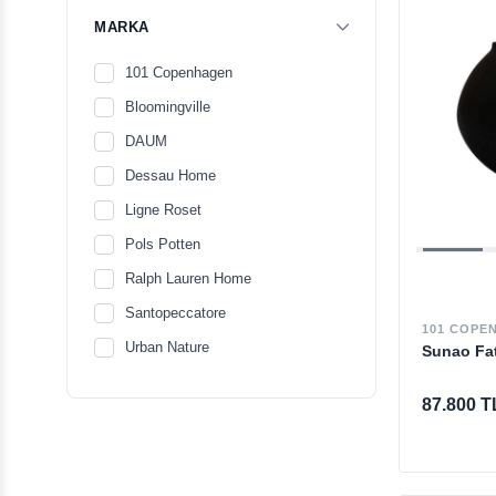
MARKA
101 Copenhagen
Bloomingville
DAUM
Dessau Home
Ligne Roset
Pols Potten
Ralph Lauren Home
Santopeccatore
101 COPE
Urban Nature
Sunao Fat
87.800 T