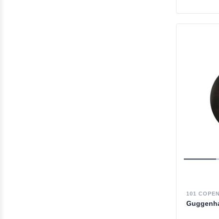
101 COPE
Guggenha