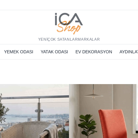
h
YENİ
ÇOK SATANLAR
MARKALAR
YEMEK ODASI
YATAK ODASI
EV DEKORASYON
AYDINL