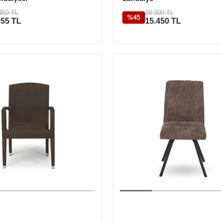
450 TL
28.300 TL
%45
455 TL
15.450 TL