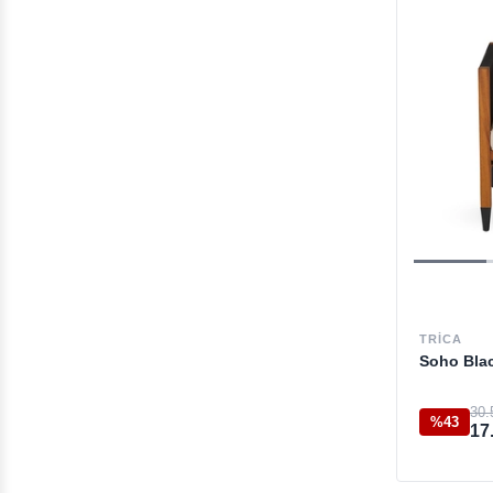
TRICA
Soho Blac
30.
%43
17