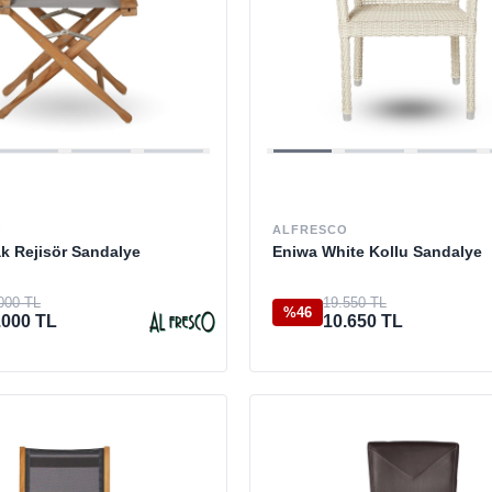
O
ALFRESCO
k Rejisör Sandalye
Eniwa White Kollu Sandalye
000 TL
19.550 TL
%46
.000 TL
10.650 TL