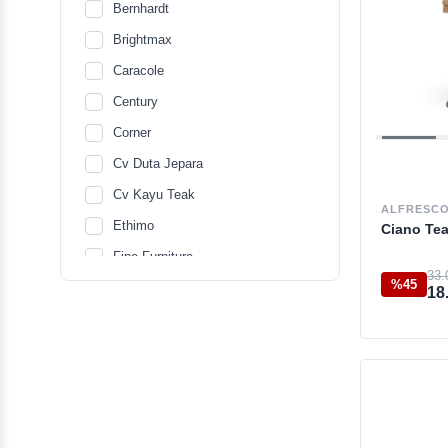
Bernhardt
Brightmax
Caracole
Century
Corner
Cv Duta Jepara
Cv Kayu Teak
ALFRESC
Ethimo
Ciano Tea
Fine Furniture
33.
%45
Gervasoni
18
Gloster
Hjort Knudsen
Jonathan Charles
Ligne Roset
Mitchell Gold+Bob Williams