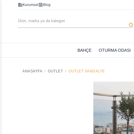
corporate_fare
feed
Kurumsal
Blog
searc
BAHÇE
OTURMA ODASI
ANASAYFA
OUTLET
OUTLET SANDALYE