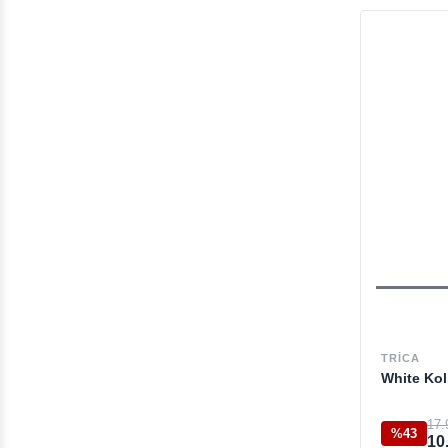
TRICA
White Kol
17.
%43
10