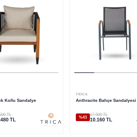
TRICA
k Kollu Sandalye
Anthracite Bahçe Sandalyesi
500 TL
17.900 TL
%43
.480 TL
10.160 TL