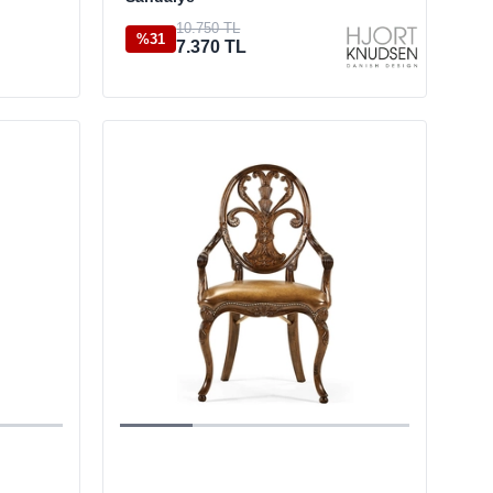
10.750 TL
%31
7.370 TL