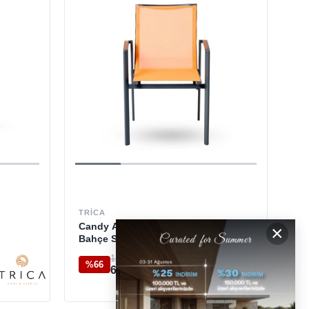
TRICA
Candy Antrachite Orange
×
Bahçe Sandalyesi
17.900 TL
%66
6.175 TL