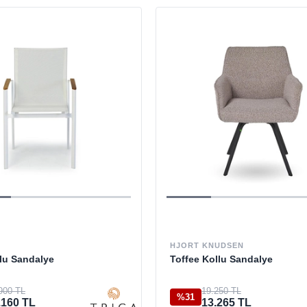
HJORT KNUDSEN
lu Sandalye
Toffee Kollu Sandalye
900 TL
19.250 TL
%31
.160 TL
13.265 TL