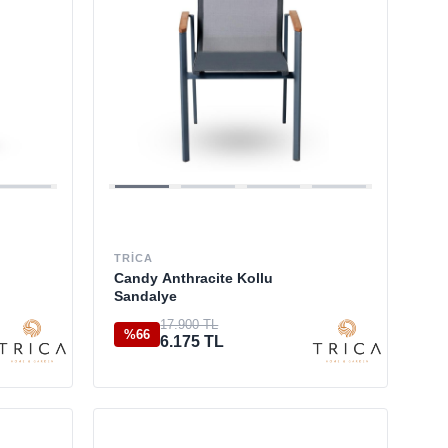
TRICA
Candy Anthracite Kollu
Sandalye
17.900 TL
%66
6.175 TL