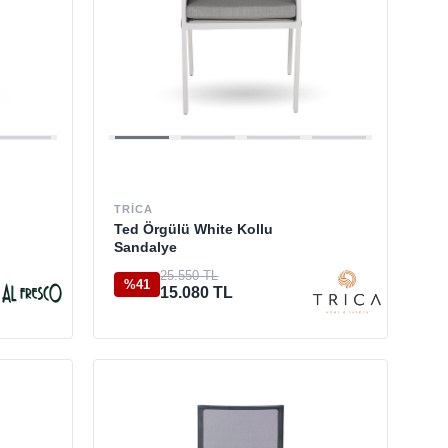
TRICA
Ted Örgülü White Kollu
Sandalye
25.550 TL
%41
15.080 TL