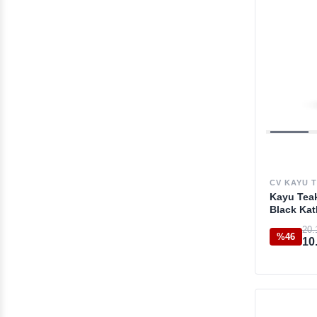
Nuu Garden
Selva
Stephalux
Trica
Wynwood Furniture
CV KAYU 
Kayu Teak
Black Kat
Sandalye
20.
%46
10