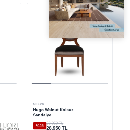
SELVA
Hugo Walnut Kolsuz
Sandalye
53.050 TL
%45
28.950 TL