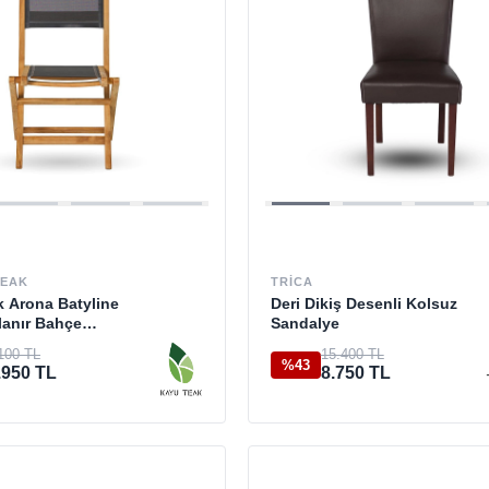
TEAK
TRICA
 Arona Batyline
Deri Dikiş Desenli Kolsuz
lanır Bahçe
Sandalye
si
100 TL
15.400 TL
%43
.950 TL
8.750 TL