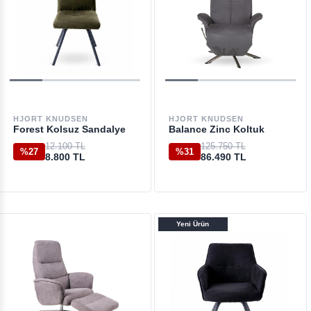
HJORT KNUDSEN
HJORT KNUDSEN
Forest Kolsuz Sandalye
Balance Zinc Koltuk
12.100 TL
125.750 TL
%27
%31
8.800 TL
86.490 TL
Yeni Ürün