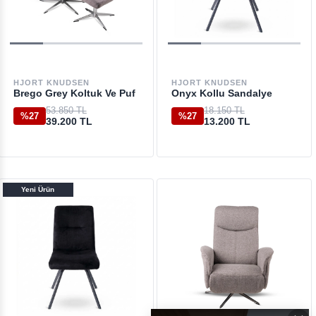
HJORT KNUDSEN
HJORT KNUDSEN
Brego Grey Koltuk Ve Puf
Onyx Kollu Sandalye
53.850 TL
18.150 TL
%27
%27
39.200 TL
13.200 TL
Yeni Ürün