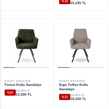
%32
15.235 TL
HJORT KNUDSEN
HJORT KNUDSEN
Forest Kollu Sandalye
Ergo Toffee Kollu
Sandalye
18.150 TL
%27
13.200 TL
23.650 TL
%31
16.220 TL