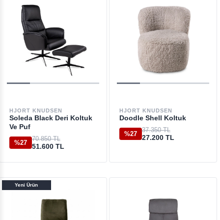
HJORT KNUDSEN
HJORT KNUDSEN
Soleda Black Deri Koltuk
Doodle Shell Koltuk
Ve Puf
37.350 TL
%27
27.200 TL
70.850 TL
%27
51.600 TL
Yeni Ürün