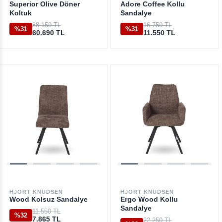
Superior Olive Döner
Adore Coffee Kollu
Koltuk
Sandalye
88.150 TL
16.750 TL
%31
%31
60.690 TL
11.550 TL
HJORT KNUDSEN
HJORT KNUDSEN
Wood Kolsuz Sandalye
Ergo Wood Kollu
Sandalye
11.550 TL
%32
7.865 TL
22.250 TL