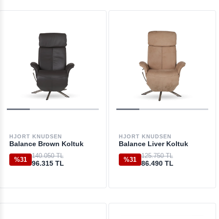
HJORT KNUDSEN
HJORT KNUDSEN
Balance Brown Koltuk
Balance Liver Koltuk
140.050 TL
125.750 TL
%31
%31
96.315 TL
86.490 TL