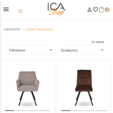
menu
person_outline
favorite_border
0
search
ANASAYFA
HJORT KNUDSEN
27 ÜRÜN
Filtreleme