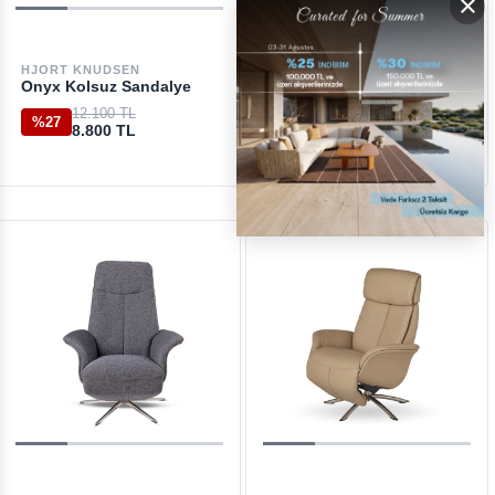
×
HJORT KNUDSEN
HJORT KNUDSEN
Onyx Kolsuz Sandalye
Mirage Mustard Koltuk
12.100 TL
80.450 TL
%27
%27
8.800 TL
58.600 TL