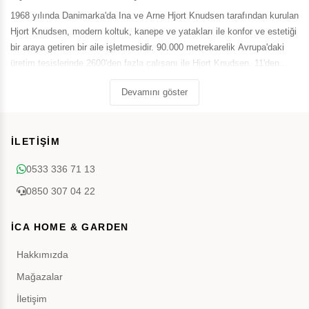
1968 yılında Danimarka'da Ina ve Arne Hjort Knudsen tarafından kurulan
Hjort Knudsen, modern koltuk, kanepe ve yatakları ile konfor ve estetiği
bir araya getiren bir aile işletmesidir. 90.000 metrekarelik Avrupa'daki
üretim tesislerinde 2600'den fazla çalışanı ile Hjort Knudsen, 11'den
fazla Avrupa ülkesine satış yapmaktadır.
Devamını göster
İLETİŞİM
0533 336 71 13
0850 307 04 22
İCA HOME & GARDEN
Hakkımızda
Mağazalar
İletişim