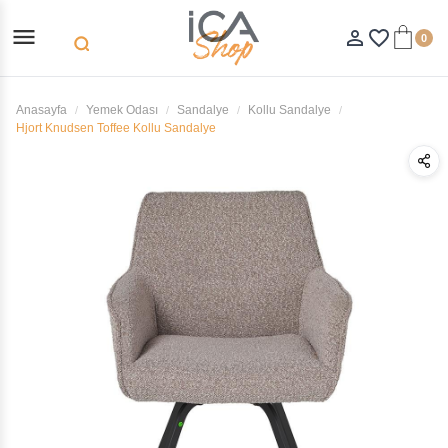
menu
person_outline
favorite_border
0
search
Anasayfa
Yemek Odası
Sandalye
Kollu Sandalye
Hjort Knudsen Toffee Kollu Sandalye