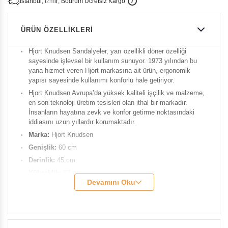
İ
İ
Ü
i
s
t
a
n
b
u
l
,
z
m
i
r
,
B
o
d
r
u
m
c
r
e
t
s
i
z
K
a
r
g
o
ÜRÜN ÖZELLIKLERI
Hjort Knudsen Sandalyeler, yarı özellikli döner özelliği
sayesinde işlevsel bir kullanım sunuyor. 1973 yılından bu
yana hizmet veren Hjort markasına ait ürün, ergonomik
yapısı sayesinde kullanımı konforlu hale getiriyor.
Hjort Knudsen Avrupa’da yüksek kaliteli işçilik ve malzeme,
en son teknoloji üretim tesisleri olan ithal bir markadır.
İnsanların hayatına zevk ve konfor getirme noktasındaki
iddiasını uzun yıllardır korumaktadır.
Marka
:
Hjort Knudsen
Genişlik:
60 cm
Derinlik:
45 cm
Yükseklik:
83 cm
Devamını Oku
Oturum Yüksekliği:
41 cm
Kolçak Yüksekliği:
63 cm
Ağırlık:
10 kg
Renk:
Toffee