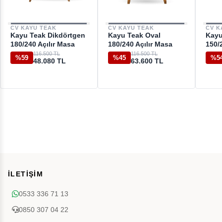
CV KAYU TEAK
CV KAYU TEAK
CV K
Kayu Teak Dikdörtgen
Kayu Teak Oval
Kayu
180/240 Açılır Masa
180/240 Açılır Masa
150/
116.500 TL
116.500 TL
%59
%45
%5
48.080 TL
63.600 TL
İLETİŞİM
0533 336 71 13
0850 307 04 22