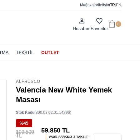
Mağazalar
İletişim
TR
|
EN
person_outline
favorite_border
0
Hesabım
Favoriler
ATMA
TEKSTİL
OUTLET
ALFRESCO
Valencia New White Yemek
Masası
Stok Kodu
(800.03.02.01.14296)
%45
59.850 TL
109.500
TL
VADE FARKSIZ 2 TAKSİT