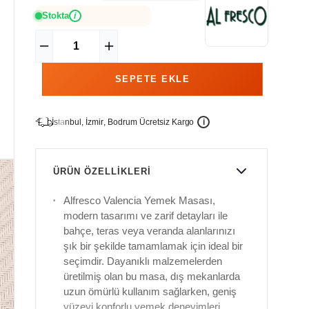
Stokta
i
İ
İ
Ü
i
s
t
a
n
b
u
l
,
z
m
i
r
,
B
o
d
r
u
m
c
r
e
t
s
i
z
K
a
r
g
o
ÜRÜN ÖZELLIKLERI
Alfresco Valencia Yemek Masası,
modern tasarımı ve zarif detayları ile
bahçe, teras veya veranda alanlarınızı
şık bir şekilde tamamlamak için ideal bir
seçimdir. Dayanıklı malzemelerden
üretilmiş olan bu masa, dış mekanlarda
uzun ömürlü kullanım sağlarken, geniş
yüzeyi konforlu yemek deneyimleri