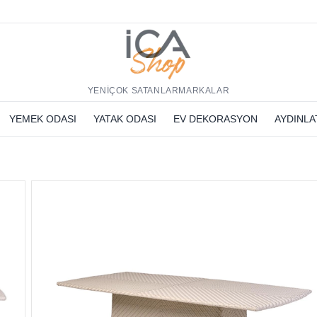
h
YENİ
ÇOK SATANLAR
MARKALAR
YEMEK ODASI
YATAK ODASI
EV DEKORASYON
AYDINL