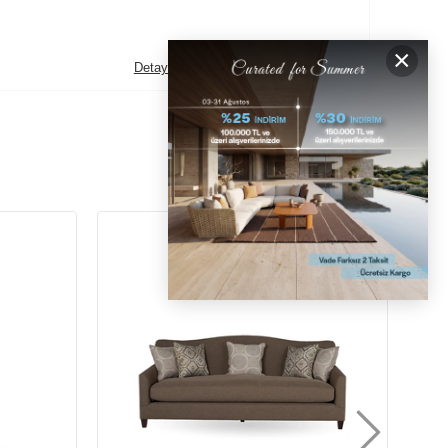
×
Detaylı İncele