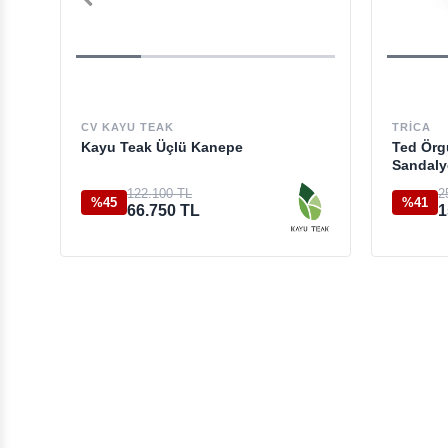
CV KAYU TEAK
TRICA
Kayu Teak Üçlü Kanepe
Ted Örg
Sandaly
122.100 TL
2
%45
%41
66.750 TL
1