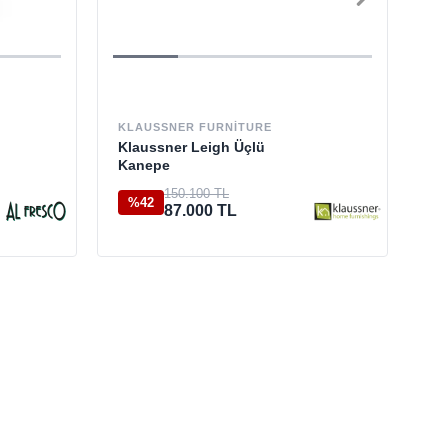
TR
So
KLAUSSNER FURNITURE
Klaussner Leigh Üçlü
Kanepe
%
150.100 TL
%42
87.000 TL