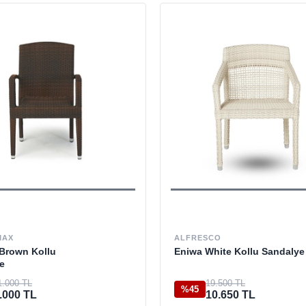
MAX
ALFRESCO
 Brown Kollu
Eniwa White Kollu Sandalye
e
1.000 TL
19.500 TL
%45
.000 TL
10.650 TL