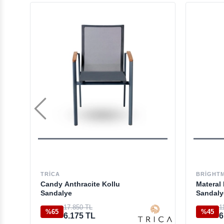
TRICA
BRIGHT
Candy Anthracite Kollu
Materal
Sandalye
Sandaly
17.850 TL
1
%65
%45
6.175 TL
6