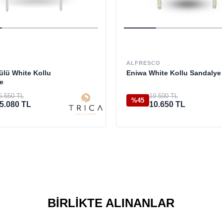
ALFRESCO
ülü White Kollu
Eniwa White Kollu Sandalye
e
5.550 TL
19.500 TL
%45
5.080 TL
10.650 TL
BIRLIKTE ALINANLAR