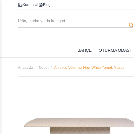
corporate_fare
feed
Kurumsal
Blog
searc
BAHÇE
OTURMA ODASI
Anasayfa
Outlet
Alfresco Valencia New White Yemek Masası