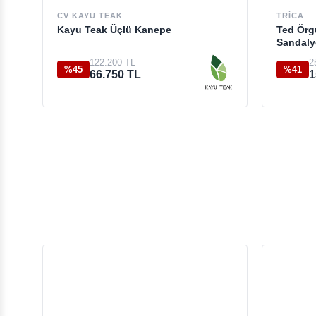
CV KAYU TEAK
TRICA
Kayu Teak Üçlü Kanepe
Ted Örg
Sandaly
122.200 TL
2
%45
%41
66.750 TL
1