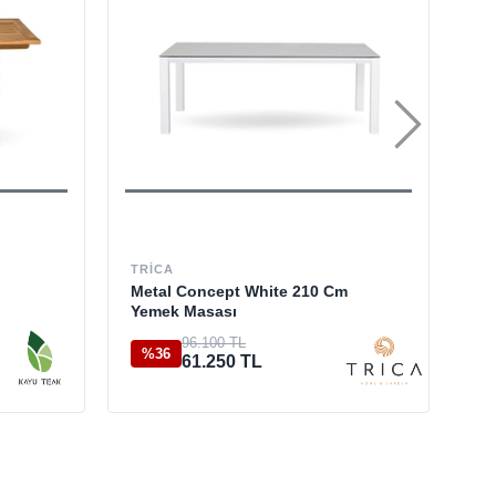
TRICA
ST
Metal Concept White 210 Cm
Al
Yemek Masası
96.100 TL
%36
%
61.250 TL