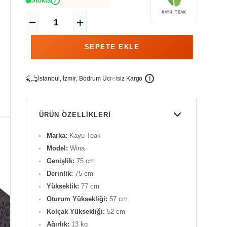
Stokta
i
İ
İ
Ü
i
s
t
a
n
b
u
l
,
z
m
i
r
,
B
o
d
r
u
m
c
r
e
t
s
i
z
K
a
r
g
o
ÜRÜN ÖZELLIKLERI
Marka:
Kayu
Teak
Model:
Wina
Genişlik:
75 cm
Derinlik:
75 cm
Yükseklik:
77 cm
Oturum Yüksekliği:
57 cm
Kolçak Yüksekliği:
52 cm
Ağırlık:
13 kg