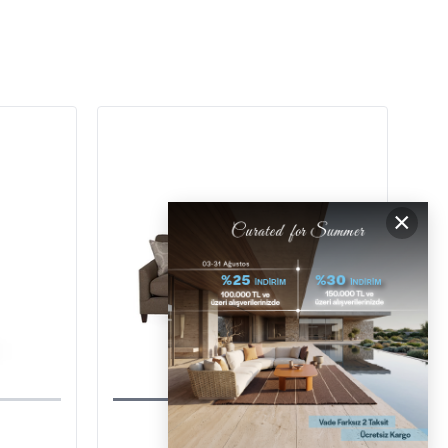
İstanbul, İzmir ve Bodrum (Muğla)
ÜCRETSİZ İADE HAKKI
ÜCRETSİZ
GERİ ÖDEMELER
×
DESTEK
[email protected]