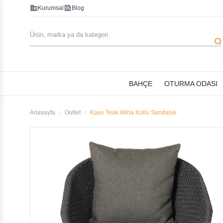
corporate_fare
feed
Kurumsal
Blog
searc
BAHÇE
OTURMA ODASI
Anasayfa
Outlet
Kayu Teak Wina Kollu Sandalye