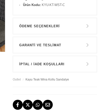
Ürün Kodu:
KYU-KT-WST-C
ÖDEME SEÇENEKLERI
Havale ile Ödeme
GARANTİ VE TESLİMAT
29.550 TL
GARANTİ
Kredi Kartı Tek Çekim
İPTAL / İADE KOŞULLARI
29.550 TL
14 GÜN İÇERİSİNDE İADE HAKKI
Outlet
Kayu Teak Wina Kollu Sandalye
TESLİMAT