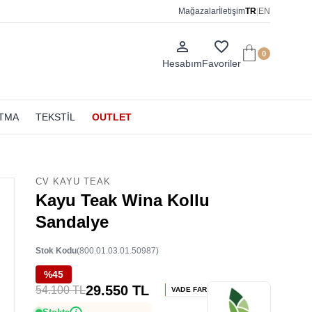
Mağazalar
İletişim
TR
|
EN
person_outline
favorite_border
0
Hesabım
Favoriler
ATMA
TEKSTİL
OUTLET
CV KAYU TEAK
Kayu Teak Wina Kollu
Sandalye
Stok Kodu
(800.01.03.01.50987)
%45
29.550 TL
54.100 TL
VADE FARKSIZ 2 TAKSİT