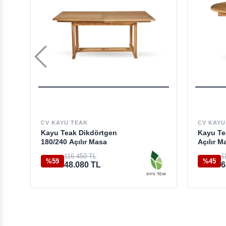
CV KAYU TEAK
CV KAYU
Kayu Teak Dikdörtgen
Kayu Te
180/240 Açılır Masa
Açılır M
116.450 TL
1
%59
%45
48.080 TL
6