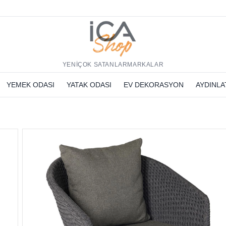
h
YENİ
ÇOK SATANLAR
MARKALAR
YEMEK ODASI
YATAK ODASI
EV DEKORASYON
AYDINL