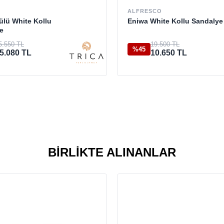
ALFRESCO
ülü White Kollu
Eniwa White Kollu Sandalye
e
5.550 TL
19.500 TL
%45
5.080 TL
10.650 TL
BIRLIKTE ALINANLAR