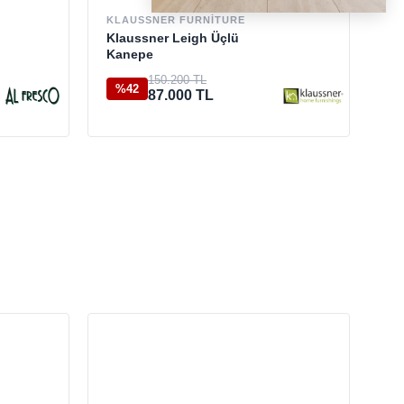
TR
So
KLAUSSNER FURNITURE
Klaussner Leigh Üçlü
Kanepe
%
150.200 TL
%42
87.000 TL