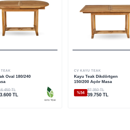
 TEAK
CV KAYU TEAK
ak Oval 180/240
Kayu Teak Dikdörtgen
asa
150/200 Açılır Masa
16.450 TL
87.350 TL
%54
3.600 TL
39.750 TL