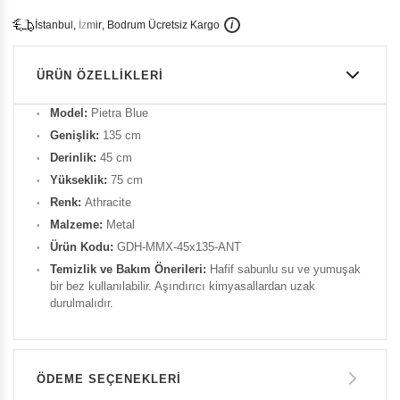
İ
İ
Ü
i
s
t
a
n
b
u
l
,
z
m
i
r
,
B
o
d
r
u
m
c
r
e
t
s
i
z
K
a
r
g
o
ÜRÜN ÖZELLIKLERI
Model:
Pietra Blue
Genişlik:
135 cm
Derinlik:
45 cm
Yükseklik:
75 cm
Renk:
Athracite
Malzeme:
Metal
Ürün Kodu:
GDH-MMX-45x135-ANT
Temizlik ve Bakım Önerileri:
Hafif sabunlu su ve yumuşak
bir bez kullanılabilir. Aşındırıcı kimyasallardan uzak
durulmalıdır.
ÖDEME SEÇENEKLERI