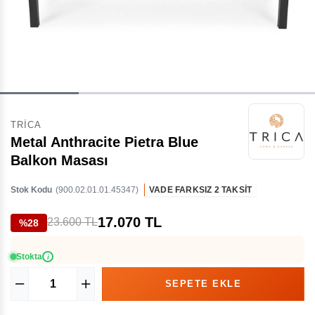
TRICA
Metal Anthracite Pietra Blue
Balkon Masası
Stok Kodu
(900.02.01.01.45347)
VADE FARKSIZ 2 TAKSİT
17.070 TL
23.600 TL
%28
Stokta
i