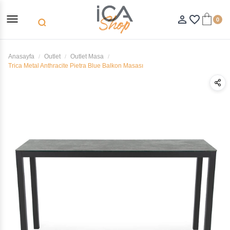
menu
person_outline
favorite_border
0
search
Anasayfa
Outlet
Outlet Masa
Trica Metal Anthracite Pietra Blue Balkon Masası