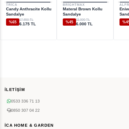
TRICA
BRIGHTMAX
ALF
Candy Anthracite Kollu
Materal Brown Kollu
Eniw
Sandalye
Sandalye
Sand
17.850 TL
11.000 TL
%65
%45
%4
6.175 TL
6.000 TL
İLETİŞİM
0533 336 71 13
0850 307 04 22
İCA HOME & GARDEN