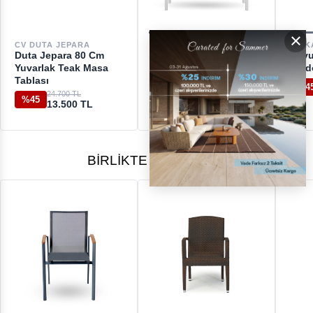
×
DESTEK
TRICA
CV K
CV DUTA JEPARA
Metal White Balkon
Kayu
Duta Jepara 80 Cm
[email protected]
Masası
Dikd
Yuvarlak Teak Masa
Tablası
29.100 TL
%41
%4
17.070 TL
24.700 TL
%45
13.500 TL
BIRLIKTE ALINANLAR