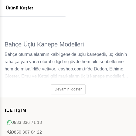
Bahçe Üçlü Kanepe Modelleri
Bahçe oturma alanının kalbi genelde üçlü kanepedir, üç kişinin
rahatça yan yana oturabildiği bir gövde hem aile sohbetlerine
hem de misafirliğe yetiyor. icashop.com.tr'de Dedon, Ethimo,
Gloster, Emu ve Kettal gibi markaların üçlü kanepe modelleri
arasından bahçenize uygun olanı seçebilirsiniz.
Devamını göster
İLETİŞİM
0533 336 71 13
0850 307 04 22