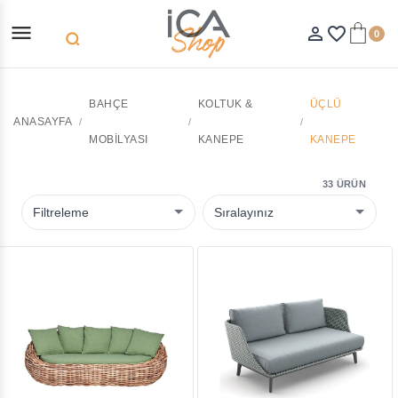
menu
person_outline
favorite_border
0
search
BAHÇE
KOLTUK &
ÜÇLÜ
ANASAYFA
MOBILYASI
KANEPE
KANEPE
33 ÜRÜN
Filtreleme