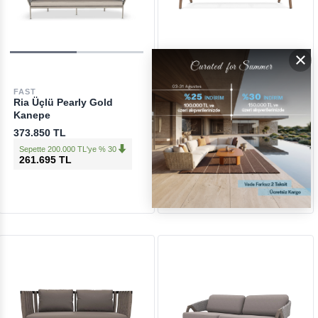
×
FAST
ETHIMO
Ria Üçlü Pearly Gold
Knit Teak Lava Grey Üçlü
Kanepe
Kanepe
373.850 TL
433.200 TL
Sepette 200.000 TL'ye % 30
Sepette 200.000 TL'ye % 30
261.695 TL
303.240 TL