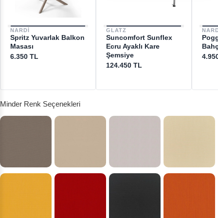
NARDI
GLATZ
NARD
Spritz Yuvarlak Balkon
Suncomfort Sunflex
Poggi
Masası
Ecru Ayaklı Kare
Bahç
Şemsiye
6.350 TL
4.95
124.450 TL
Minder Renk Seçenekleri