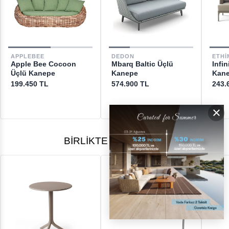
GERİ ÖDEMELER
DESTEK
APPLEBEE
DEDON
ETHI
Apple Bee Cocoon
Mbarq Baltic Üçlü
Infi
[email protected]
Üçlü Kanepe
Kanepe
Kan
199.450 TL
574.900 TL
243.
×
BIRLIKTE ALINANLAR