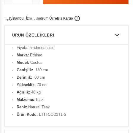
İ
İ
Ü
i
s
t
a
n
b
u
l
,
z
m
i
r
,
B
o
d
r
u
m
c
r
e
t
s
i
z
K
a
r
g
o
ÜRÜN ÖZELLIKLERI
Fiyata minder dahildir.
Marka:
Ethimo
Model:
Costes
Genişlik:
180 cm
Derinlik:
80 cm
Yükseklik:
70 cm
Ağırlık:
48 kg
Malzeme:
Teak
Renk:
Natural Teak
Ürün Kodu:
ETH-COD3T1-S