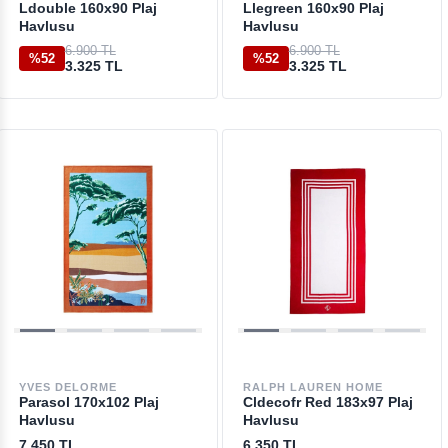
Ldouble 160x90 Plaj
Llegreen 160x90 Plaj
Havlusu
Havlusu
6.900 TL
6.900 TL
%52
%52
3.325 TL
3.325 TL
YVES DELORME
RALPH LAUREN HOME
Parasol 170x102 Plaj
Cldecofr Red 183x97 Plaj
Havlusu
Havlusu
7.450 TL
6.350 TL