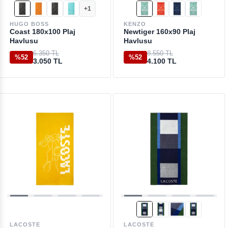
+1
HUGO BOSS
KENZO
Coast 180x100 Plaj
Newtiger 160x90 Plaj
Havlusu
Havlusu
6.350 TL
8.550 TL
%52
%52
3.050 TL
4.100 TL
LACOSTE
LACOSTE