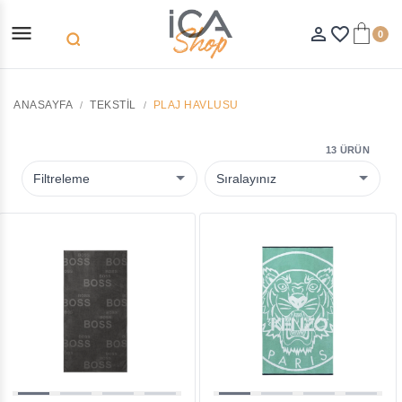
menu
person_outline
favorite_border
0
search
ANASAYFA
TEKSTIL
PLAJ HAVLUSU
13 ÜRÜN
Filtreleme