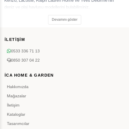
Kenzo, Lacoste, Ralph Lauren Home ve Yves Delorme'nin
deniz ve plaj havlusu modellerini bulabilirsiniz.
Devamını göster
İLETİŞİM
0533 336 71 13
0850 307 04 22
İCA HOME & GARDEN
Hakkımızda
Mağazalar
İletişim
Kataloglar
Tasarımcılar