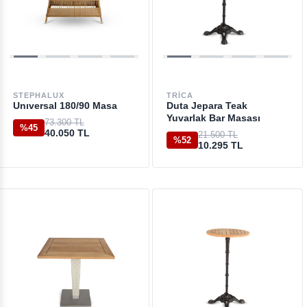
STEPHALUX
TRICA
Unıversal 180/90 Masa
Duta Jepara Teak
Yuvarlak Bar Masası
73.300 TL
%45
40.050 TL
21.500 TL
%52
10.295 TL