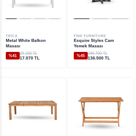
TRICA
FINE FURNITURE
Metal White Balkon
Esquire Styles Cam
Masası
Yemek Masası
29.100 TL
249.700 TL
%41
%45
17.070 TL
136.500 TL