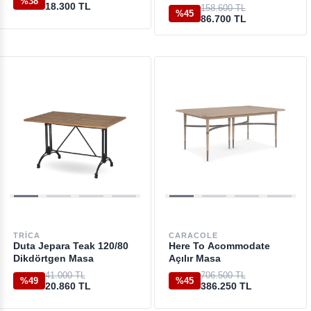
%38
18.300 TL
158.600 TL
%45
86.700 TL
TRICA
CARACOLE
Duta Jepara Teak 120/80
Here To Acommodate
Dikdörtgen Masa
Açılır Masa
41.000 TL
706.500 TL
%49
%45
20.860 TL
386.250 TL