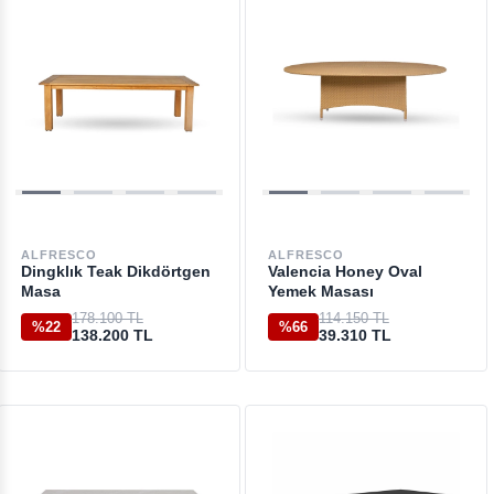
ALFRESCO
ALFRESCO
Dingklık Teak Dikdörtgen
Valencia Honey Oval
Masa
Yemek Masası
178.100 TL
114.150 TL
%22
%66
138.200 TL
39.310 TL