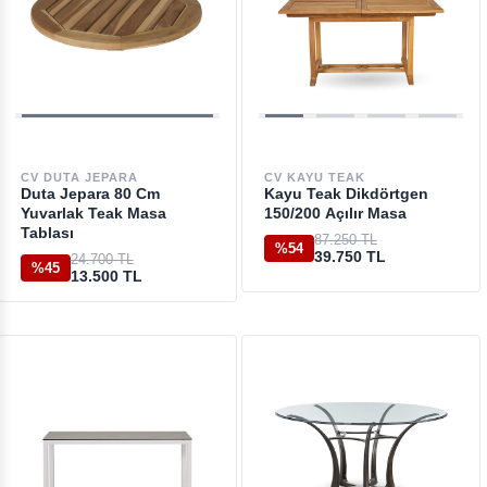
CV DUTA JEPARA
CV KAYU TEAK
Duta Jepara 80 Cm
Kayu Teak Dikdörtgen
Yuvarlak Teak Masa
150/200 Açılır Masa
Tablası
87.250 TL
%54
39.750 TL
24.700 TL
%45
13.500 TL