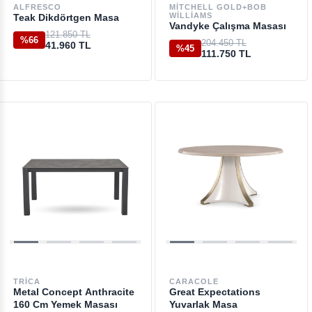
ALFRESCO
MITCHELL GOLD+BOB
WILLIAMS
Teak Dikdörtgen Masa
Vandyke Çalışma Masası
121.850 TL
%66
204.450 TL
41.960 TL
%45
111.750 TL
TRICA
CARACOLE
Metal Concept Anthracite
Great Expectations
160 Cm Yemek Masası
Yuvarlak Masa