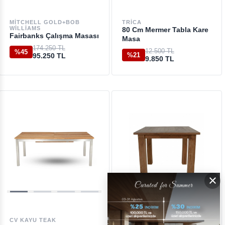
MITCHELL GOLD+BOB
TRICA
WILLIAMS
80 Cm Mermer Tabla Kare
Fairbanks Çalışma Masası
Masa
174.250 TL
12.500 TL
%45
%21
95.250 TL
9.850 TL
×
CV KAYU TEAK
ALFRESCO