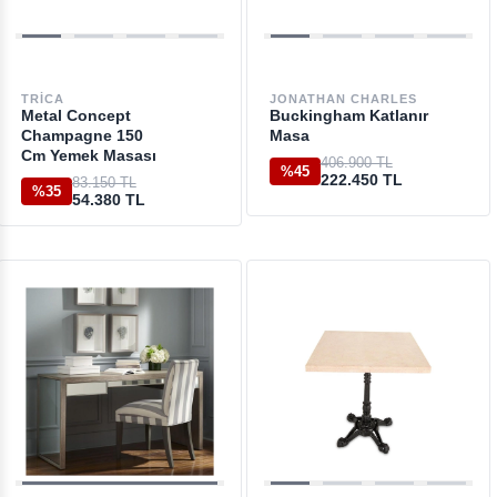
TRICA
JONATHAN CHARLES
Metal Concept
Buckingham Katlanır
Champagne 150
Masa
Cm Yemek Masası
406.900 TL
%45
222.450 TL
83.150 TL
%35
54.380 TL