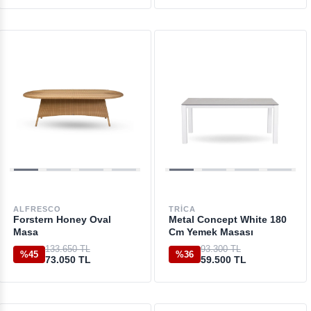
ALFRESCO
TRICA
Forstern Honey Oval
Metal Concept White 180
Masa
Cm Yemek Masası
133.650 TL
93.300 TL
%45
%36
73.050 TL
59.500 TL