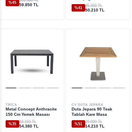
109.500 TL
%45
59.850 TL
85.350 TL
%41
50.210 TL
TRICA
CV DUTA JEPARA
Metal Concept Anthracite
Duta Jepara 90 Teak
150 Cm Yemek Masası
Tablalı Kare Masa
83.150 TL
29.000 TL
%35
%51
54.380 TL
14.210 TL