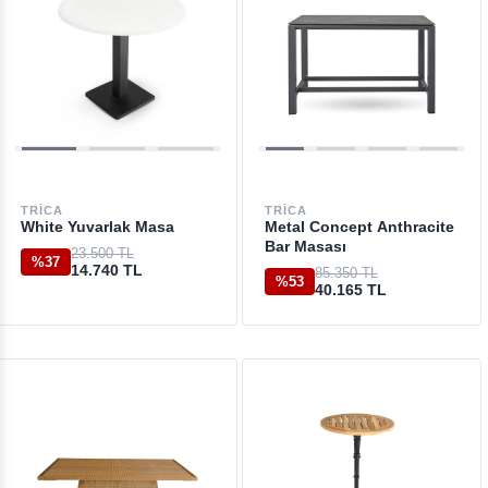
TRICA
TRICA
White Yuvarlak Masa
Metal Concept Anthracite
Bar Masası
23.500 TL
%37
14.740 TL
85.350 TL
%53
40.165 TL