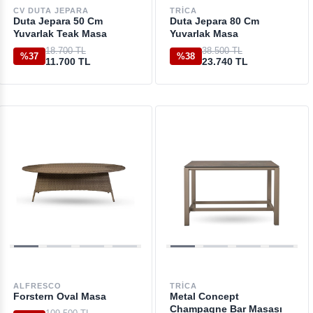
CV DUTA JEPARA
TRICA
Duta Jepara 50 Cm
Duta Jepara 80 Cm
Yuvarlak Teak Masa
Yuvarlak Masa
18.700 TL
38.500 TL
%37
%38
11.700 TL
23.740 TL
ALFRESCO
TRICA
Forstern Oval Masa
Metal Concept
Champagne Bar Masası