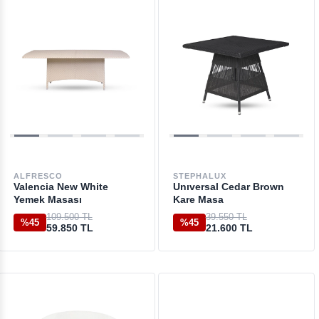
ALFRESCO
STEPHALUX
Valencia New White
Unıversal Cedar Brown
Yemek Masası
Kare Masa
109.500 TL
39.550 TL
%45
%45
59.850 TL
21.600 TL