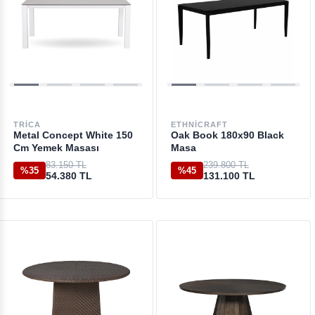
TRICA
ETHNICRAFT
Metal Concept White 150
Oak Book 180x90 Black
Cm Yemek Masası
Masa
83.150 TL
239.800 TL
%35
%45
54.380 TL
131.100 TL