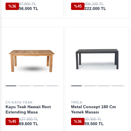
87.800 TL
406.100 TL
%36
%45
56.000 TL
222.000 TL
CV KAYU TEAK
TRICA
Kayu Teak Hawaii Rect
Metal Concept 180 Cm
Extending Masa
Yemek Masası
127.350 TL
93.300 TL
%45
%36
69.600 TL
59.500 TL