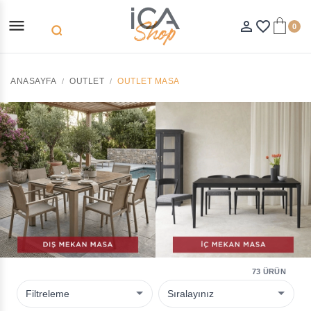
menu
person_outline
favorite_border
0
search
ANASAYFA
OUTLET
OUTLET MASA
73 ÜRÜN
Filtreleme