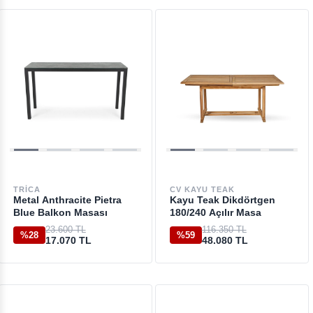
TRICA
CV KAYU TEAK
Metal Anthracite Pietra
Kayu Teak Dikdörtgen
Blue Balkon Masası
180/240 Açılır Masa
23.600 TL
116.350 TL
%28
%59
17.070 TL
48.080 TL