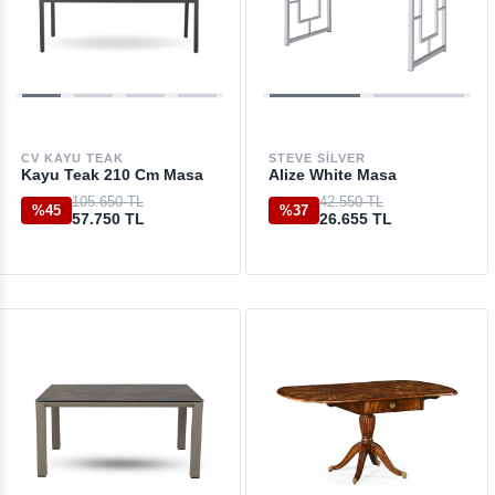
CV KAYU TEAK
STEVE SILVER
Kayu Teak 210 Cm Masa
Alize White Masa
105.650 TL
42.550 TL
%45
%37
57.750 TL
26.655 TL