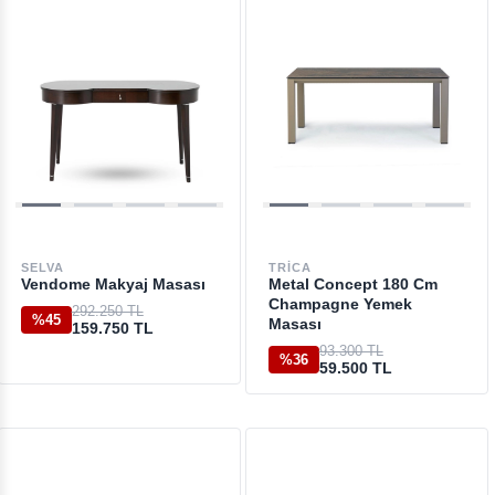
SELVA
TRICA
Vendome Makyaj Masası
Metal Concept 180 Cm
Champagne Yemek
292.250 TL
%45
Masası
159.750 TL
93.300 TL
%36
59.500 TL