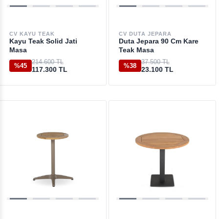
CV KAYU TEAK
CV DUTA JEPARA
Kayu Teak Solid Jati
Duta Jepara 90 Cm Kare
Masa
Teak Masa
214.600 TL
37.500 TL
%45
%38
117.300 TL
23.100 TL