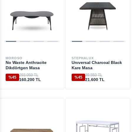
MOROSO
STEPHALUX
No Waste Anthracite
Unıversal Charcoal Black
Dikdörtgen Masa
Kare Masa
293.050 TL
39.550 TL
%45
%45
160.200 TL
21.600 TL