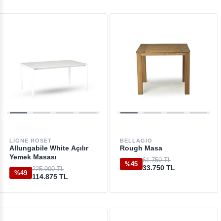
LIGNE ROSET
BELLAGIO
Allungabile White Açılır
Rough Masa
Yemek Masası
61.750 TL
%45
33.750 TL
225.000 TL
%49
114.875 TL