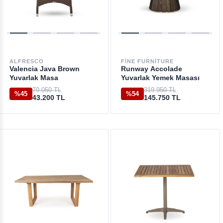
ALFRESCO
FINE FURNITURE
Valencia Java Brown
Runway Accolade
Yuvarlak Masa
Yuvarlak Yemek Masası
79.050 TL
319.950 TL
%45
%54
43.200 TL
145.750 TL