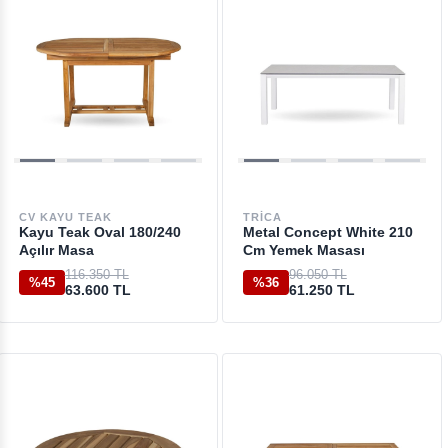
CV KAYU TEAK
TRICA
Kayu Teak Oval 180/240
Metal Concept White 210
Açılır Masa
Cm Yemek Masası
116.350 TL
96.050 TL
%45
%36
63.600 TL
61.250 TL