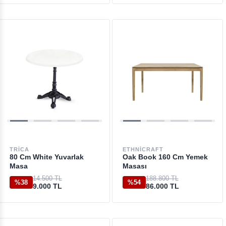
TRICA
ETHNICRAFT
80 Cm White Yuvarlak
Oak Book 160 Cm Yemek
Masa
Masası
14.500 TL
188.800 TL
%38
%54
9.000 TL
86.000 TL