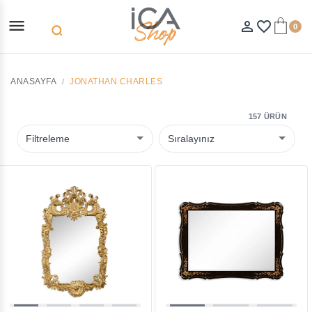
menu
person_outline
favorite_border
0
search
ANASAYFA
JONATHAN CHARLES
157 ÜRÜN
Filtreleme