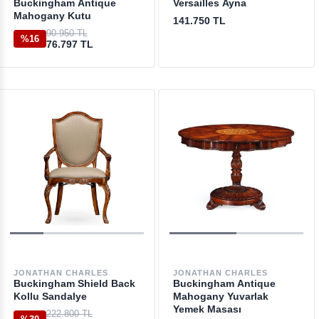
Buckingham Antique
Versailles Ayna
Mahogany Kutu
141.750 TL
90.950 TL
%16
76.797 TL
JONATHAN CHARLES
JONATHAN CHARLES
Buckingham Shield Back
Buckingham Antique
Kollu Sandalye
Mahogany Yuvarlak
Yemek Masası
222.800 TL