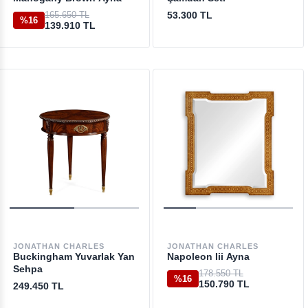
165.650 TL
53.300 TL
%16
139.910 TL
JONATHAN CHARLES
JONATHAN CHARLES
Buckingham Yuvarlak Yan
Napoleon Iii Ayna
Sehpa
178.550 TL
%16
150.790 TL
249.450 TL