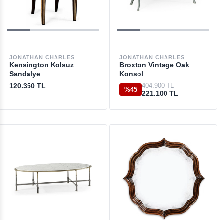
JONATHAN CHARLES
JONATHAN CHARLES
Kensington Kolsuz
Broxton Vintage Oak
Sandalye
Konsol
120.350 TL
404.900 TL
%45
221.100 TL