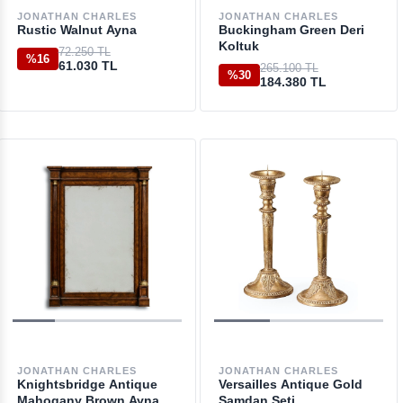
JONATHAN CHARLES
JONATHAN CHARLES
Rustic Walnut Ayna
Buckingham Green Deri
Koltuk
72.250 TL
%16
61.030 TL
265.100 TL
%30
184.380 TL
JONATHAN CHARLES
JONATHAN CHARLES
Knightsbridge Antique
Versailles Antique Gold
Mahogany Brown Ayna
Şamdan Seti