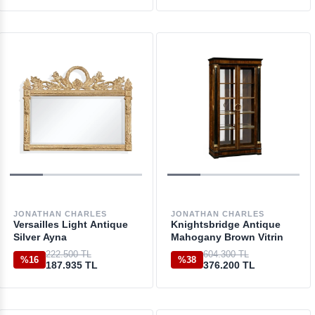
JONATHAN CHARLES
JONATHAN CHARLES
Versailles Light Antique
Knightsbridge Antique
Silver Ayna
Mahogany Brown Vitrin
222.500 TL
604.300 TL
%16
%38
187.935 TL
376.200 TL