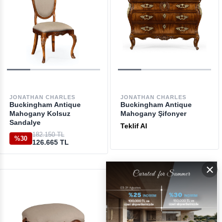
JONATHAN CHARLES
JONATHAN CHARLES
Buckingham Antique
Buckingham Antique
Mahogany Kolsuz
Mahogany Şifonyer
Sandalye
Teklif Al
182.150 TL
%30
126.665 TL
×