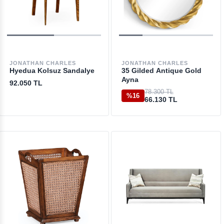
JONATHAN CHARLES
JONATHAN CHARLES
Hyedua Kolsuz Sandalye
35 Gilded Antique Gold
Ayna
92.050 TL
78.300 TL
%16
66.130 TL