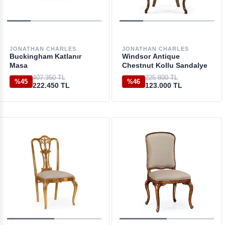
JONATHAN CHARLES
JONATHAN CHARLES
Buckingham Katlanır
Windsor Antique
Masa
Chestnut Kollu Sandalye
407.350 TL
225.800 TL
%45
%46
222.450 TL
123.000 TL