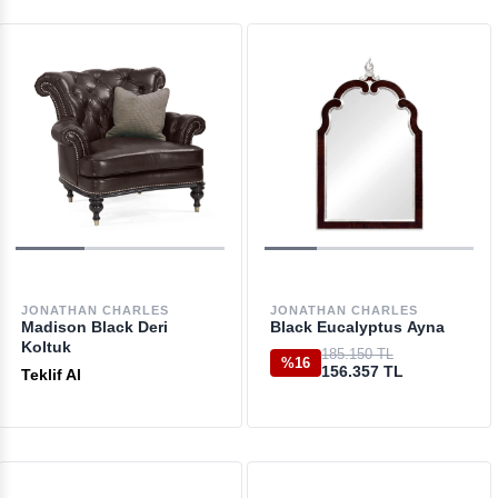
JONATHAN CHARLES
JONATHAN CHARLES
Madison Black Deri
Black Eucalyptus Ayna
Koltuk
185.150 TL
%16
156.357 TL
Teklif Al