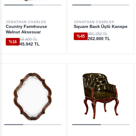
JONATHAN CHARLES
JONATHAN CHARLES
Country Farmhouse
Square Back Üçlü Kanepe
Walnut Aksesuar
481.250 TL
%45
262.800 TL
54.400 TL
%16
45.942 TL