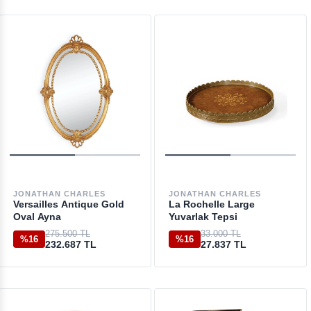
JONATHAN CHARLES
JONATHAN CHARLES
Versailles Antique Gold
La Rochelle Large
Oval Ayna
Yuvarlak Tepsi
275.500 TL
33.000 TL
%16
%16
232.687 TL
27.837 TL