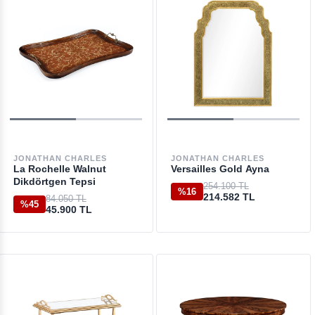
JONATHAN CHARLES
JONATHAN CHARLES
La Rochelle Walnut
Versailles Gold Ayna
Dikdörtgen Tepsi
254.100 TL
%16
214.582 TL
84.050 TL
%45
45.900 TL