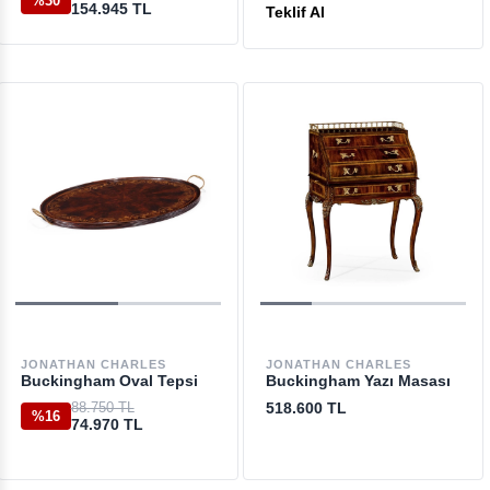
%30
154.945 TL
Teklif Al
JONATHAN CHARLES
JONATHAN CHARLES
Buckingham Oval Tepsi
Buckingham Yazı Masası
88.750 TL
518.600 TL
%16
74.970 TL