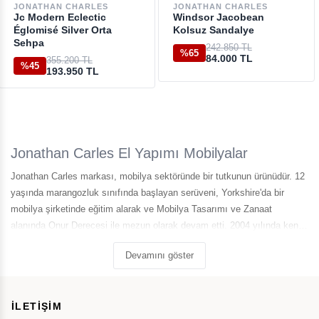
JONATHAN CHARLES
JONATHAN CHARLES
Jc Modern Eclectic
Windsor Jacobean
Églomisé Silver Orta
Kolsuz Sandalye
Sehpa
242.850 TL
%65
84.000 TL
355.200 TL
%45
193.950 TL
Jonathan Carles El Yapımı Mobilyalar
Jonathan Carles markası, mobilya sektöründe bir tutkunun ürünüdür. 12
yaşında marangozluk sınıfında başlayan serüveni, Yorkshire'da bir
mobilya şirketinde eğitim alarak ve Mobilya Tasarımı ve Zanaat
alanında Onur Derecesi ile mezun olarak devam etti. 2004 yılında kendi
mobilya işini kurdu ve bugün dünya çapında 1,000'den fazla çalışana
Devamını göster
sahip bir marka haline geldi.
İLETİŞİM