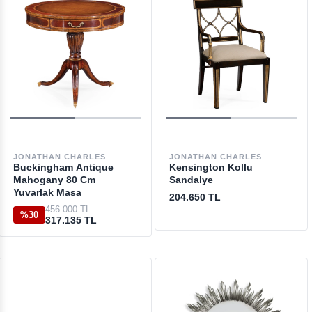
JONATHAN CHARLES
JONATHAN CHARLES
Buckingham Antique
Kensington Kollu
Mahogany 80 Cm
Sandalye
Yuvarlak Masa
204.650 TL
456.000 TL
%30
317.135 TL