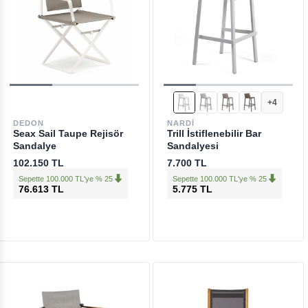
+4
DEDON
NARDI
Seax Sail Taupe Rejisör
Trill İstiflenebilir Bar
Sandalye
Sandalyesi
102.150 TL
7.700 TL
Sepette 100.000 TL'ye % 25
Sepette 100.000 TL'ye % 25
76.613 TL
5.775 TL