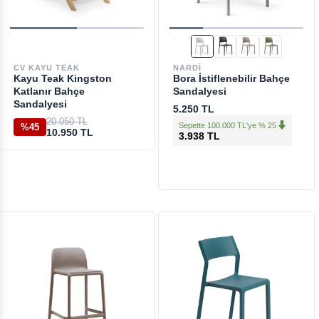
CV KAYU TEAK
NARDI
Kayu Teak Kingston
Bora İstiflenebilir Bahçe
Katlanır Bahçe
Sandalyesi
Sandalyesi
5.250 TL
20.050 TL
Sepette 100.000 TL'ye % 25
%45
10.950 TL
3.938 TL