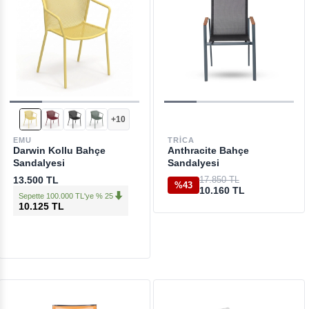
+10
EMU
TRICA
Darwin Kollu Bahçe
Anthracite Bahçe
Sandalyesi
Sandalyesi
13.500 TL
17.850 TL
%43
10.160 TL
Sepette 100.000 TL'ye % 25
10.125 TL