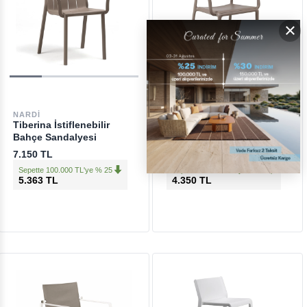
×
NARDI
NARDI
Tiberina İstiflenebilir
Costa İstiflenebilir Bahçe
Bahçe Sandalyesi
Sandalyesi
7.150 TL
5.800 TL
Sepette 100.000 TL'ye % 25
Sepette 100.000 TL'ye % 25
5.363 TL
4.350 TL