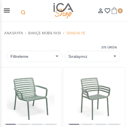
menu
person_outline
favorite_border
0
search
ANASAYFA
BAHÇE MOBILYASI
SANDALYE
375 ÜRÜN
Filtreleme