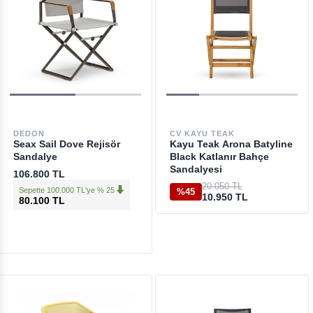
DEDON
CV KAYU TEAK
Seax Sail Dove Rejisör
Kayu Teak Arona Batyline
Sandalye
Black Katlanır Bahçe
Sandalyesi
106.800 TL
20.050 TL
Sepette 100.000 TL'ye % 25
%45
10.950 TL
80.100 TL