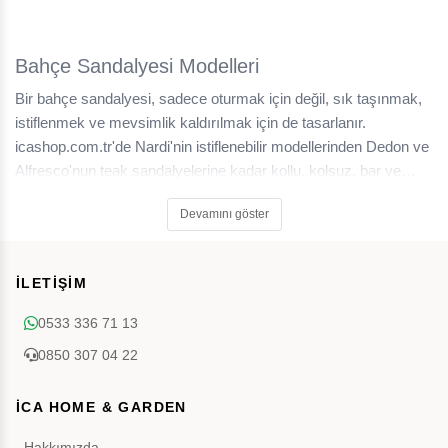
Bahçe Sandalyesi Modelleri
Bir bahçe sandalyesi, sadece oturmak için değil, sık taşınmak,
istiflenmek ve mevsimlik kaldırılmak için de tasarlanır.
icashop.com.tr'de Nardi'nin istiflenebilir modellerinden Dedon ve
Alfresco'nun teak sandalyelerine kadar kollu, kolsuz, bar ve
rejisör seçenekleriyle geniş bir koleksiyon sunulur.
Devamını göster
İLETİŞİM
0533 336 71 13
0850 307 04 22
İCA HOME & GARDEN
Hakkımızda