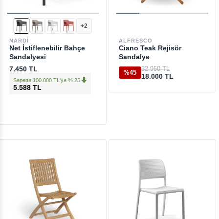
+2
NARDI
ALFRESCO
Net İstiflenebilir Bahçe
Ciano Teak Rejisör
Sandalyesi
Sandalye
7.450 TL
32.950 TL
%45
18.000 TL
Sepette 100.000 TL'ye % 25
5.588 TL