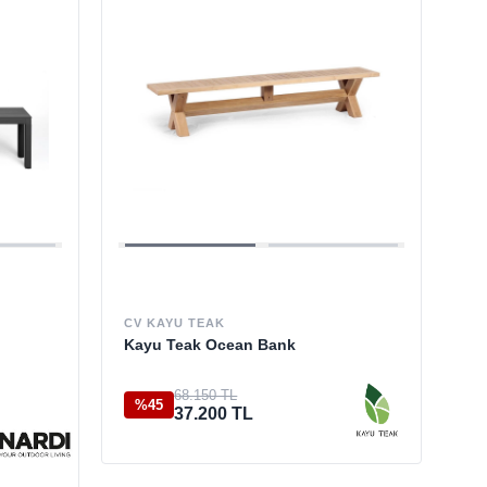
CV KAYU TEAK
Kayu Teak Ocean Bank
68.150 TL
%45
37.200 TL