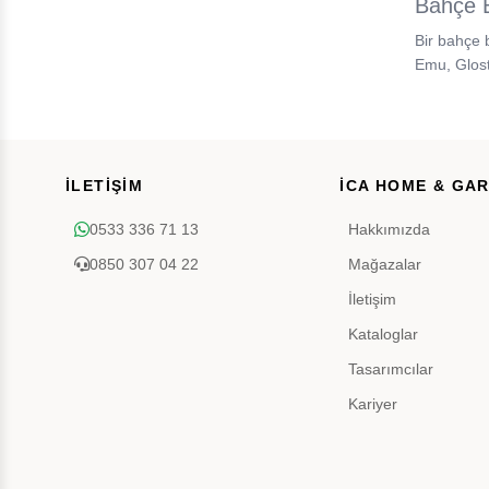
Bahçe B
Bir bahçe 
Emu, Gloste
İLETİŞİM
İCA HOME & GA
0533 336 71 13
Hakkımızda
0850 307 04 22
Mağazalar
İletişim
Kataloglar
Tasarımcılar
Kariyer