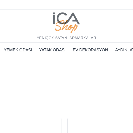
h
YENİ
ÇOK SATANLAR
MARKALAR
YEMEK ODASI
YATAK ODASI
EV DEKORASYON
AYDINL