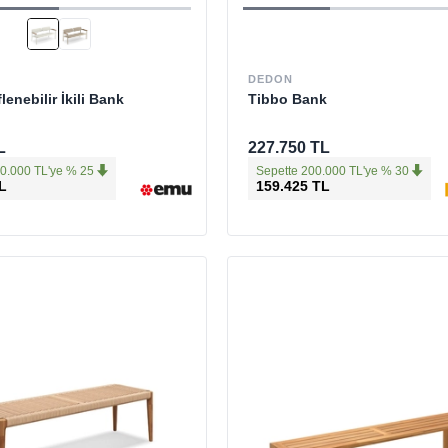
DEDON
flenebilir İkili Bank
Tibbo Bank
L
227.750 TL
0.000 TL'ye % 25
Sepette 200.000 TL'ye % 30
L
159.425 TL