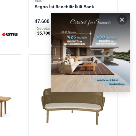
EMU
Segno İstiflenebilir İkili Bank
×
47.600 TL
Sepette 100.000 TL'ye % 25
35.700 TL