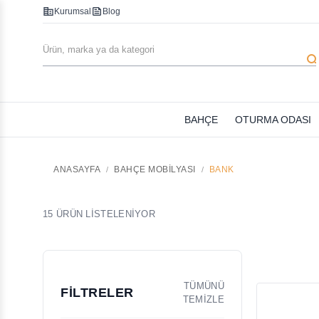
corporate_fare
feed
Kurumsal
Blog
searc
BAHÇE
OTURMA ODASI
ANASAYFA
BAHÇE MOBILYASI
BANK
15 ÜRÜN LİSTELENİYOR
TÜMÜNÜ
FİLTRELER
TEMİZLE