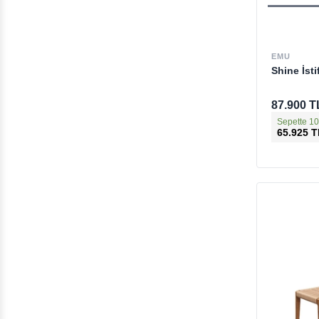
EMU
Shine İsti
87.900 T
Sepette 10
65.925 T