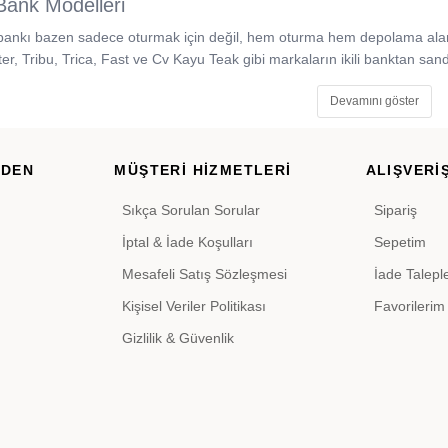
ank Modelleri
bankı bazen sadece oturmak için değil, hem oturma hem depolama alanı
r, Tribu, Trica, Fast ve Cv Kayu Teak gibi markaların ikili banktan sand
Devamını göster
RDEN
MÜŞTERİ HİZMETLERİ
ALIŞVERİŞ
Sıkça Sorulan Sorular
Sipariş
İptal & İade Koşulları
Sepetim
Mesafeli Satış Sözleşmesi
İade Talepl
Kişisel Veriler Politikası
Favorilerim
Gizlilik & Güvenlik