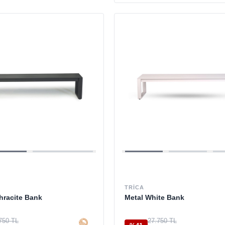
TRICA
hracite Bank
Metal White Bank
750 TL
27.750 TL