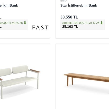
EMU
 İkili Bank
Star İstiflenebilir Bank
L
33.550 TL
0.000 TL'ye % 25
Sepette 100.000 TL'ye % 25
L
25.163 TL