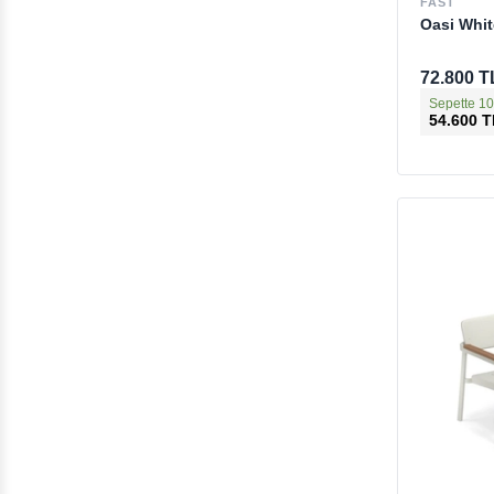
FAST
Oasi White
72.800 T
Sepette 10
54.600 T