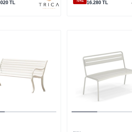
%41
.020 TL
16.280 TL