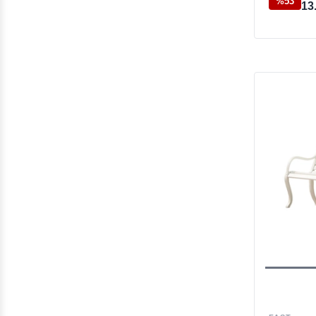
%53
13