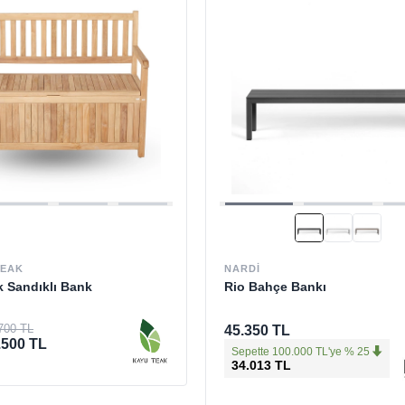
TEAK
NARDI
 Sandıklı Bank
Rio Bahçe Bankı
700 TL
45.350 TL
.500 TL
Sepette 100.000 TL'ye % 25
34.013 TL