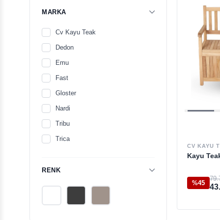
MARKA
Cv Kayu Teak
Dedon
Emu
Fast
Gloster
Nardi
Tribu
Trica
CV KAYU 
Kayu Teak
RENK
79.
%45
43