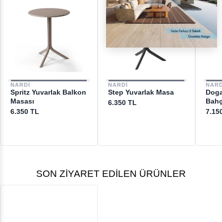
NARDI
NARDI
NARD
Spritz Yuvarlak Balkon
Step Yuvarlak Masa
Doga 
Masası
Bahç
6.350 TL
6.350 TL
7.15
SON ZIYARET EDILEN ÜRÜNLER