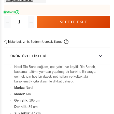
Kampanya Detayları
Stokta
i
İ
İ
Ü
i
s
t
a
n
b
u
l
,
z
m
i
r
,
B
o
d
r
u
m
c
r
e
t
s
i
z
K
a
r
g
o
ÜRÜN ÖZELLIKLERI
Nardi Rio Bank sağlam, çok yönlü ve keyifli Rio Bench,
kaplamalı alüminyumdan yapılmış bir banktır. Bir araya
gelmek için hoş bir davet, net hatları ve koltuktaki
karakteristik çıta dizisi ile dikkat çekiyor.
Marka:
Nardi
Model:
Rio
Genişlik:
195 cm
Derinlik:
34 cm
Yükseklik:
47 cm