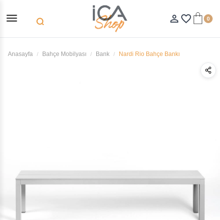
menu
person_outline
favorite_border
0
search
Anasayfa
Bahçe Mobilyası
Bank
Nardi Rio Bahçe Bankı