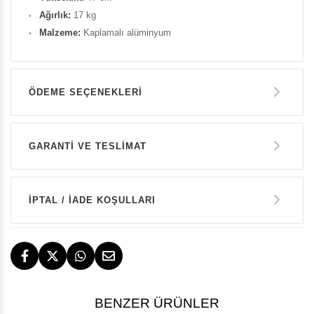
Ağırlık:
17 kg
Malzeme:
Kaplamalı alüminyum
ÖDEME SEÇENEKLERI
Havale ile Ödeme
GARANTİ VE TESLİMAT
45.300 TL
GARANTİ
Kredi Kartı Tek Çekim
İPTAL / İADE KOŞULLARI
45.300 TL
14 GÜN İÇERİSİNDE İADE HAKKI
TESLİMAT
BENZER ÜRÜNLER
İstanbul, İzmir ve Bodrum (Muğla)
ÜCRETSİZ