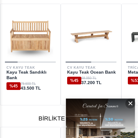
ÜCRETSİZ İADE HAKKI
GERİ ÖDEMELER
DESTEK
CV KAYU TEAK
CV KAYU TEAK
TRIC
Kayu Teak Sandıklı
Kayu Teak Ocean Bank
Meta
[email protected]
Bank
68.050 TL
%45
%5
37.200 TL
79.600 TL
%45
43.500 TL
×
BIRLIKTE ALINANLAR