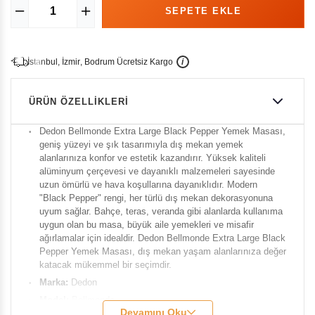
İ
İ
Ü
i
s
t
a
n
b
u
l
,
z
m
i
r
,
B
o
d
r
u
m
c
r
e
t
s
i
z
K
a
r
g
o
ÜRÜN ÖZELLIKLERI
Dedon Bellmonde Extra Large Black Pepper Yemek Masası,
geniş yüzeyi ve şık tasarımıyla dış mekan yemek
alanlarınıza konfor ve estetik kazandırır. Yüksek kaliteli
alüminyum çerçevesi ve dayanıklı malzemeleri sayesinde
uzun ömürlü ve hava koşullarına dayanıklıdır. Modern
"Black Pepper" rengi, her türlü dış mekan dekorasyonuna
uyum sağlar. Bahçe, teras, veranda gibi alanlarda kullanıma
uygun olan bu masa, büyük aile yemekleri ve misafir
ağırlamalar için idealdir. Dedon Bellmonde Extra Large Black
Pepper Yemek Masası, dış mekan yaşam alanlarınıza değer
katacak mükemmel bir seçimdir.
Marka:
Dedon
Model:
Bellmonde
Devamını Oku