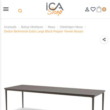
menu
person_outline
favorite_border
0
search
Anasayfa
Bahçe Mobilyası
Masa
Dikdörtgen Masa
Dedon Bellmonde Extra Large Black Pepper Yemek Masası