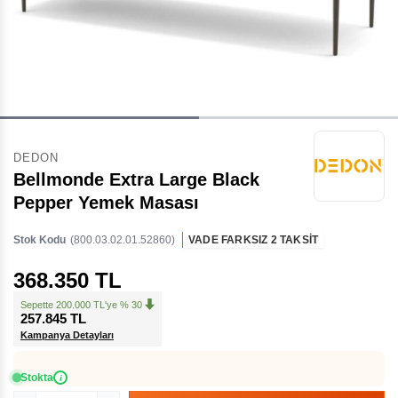
DEDON
Bellmonde Extra Large Black
Pepper Yemek Masası
Stok Kodu
(800.03.02.01.52860)
VADE FARKSIZ 2 TAKSİT
368.350 TL
Sepette 200.000 TL'ye % 30
257.845 TL
Kampanya Detayları
Stokta
i