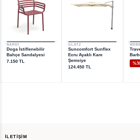
NARDI
GLATZ
WEB
Doga İstiflenebilir
Suncomfort Sunflex
Trave
Bahçe Sandalyesi
Ecru Ayaklı Kare
Barb
Şemsiye
7.150 TL
%3
124.450 TL
İLETİŞİM