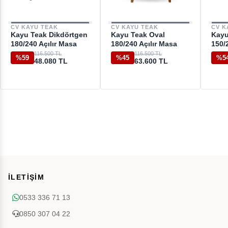
CV KAYU TEAK
CV KAYU TEAK
CV K
Kayu Teak Dikdörtgen
Kayu Teak Oval
Kayu
180/240 Açılır Masa
180/240 Açılır Masa
150/
116.500 TL
116.500 TL
%59
%45
%5
48.080 TL
63.600 TL
İLETİŞİM
0533 336 71 13
0850 307 04 22