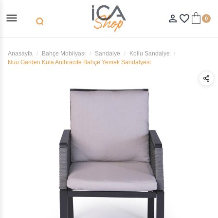
menu
person_outline
favorite_border
0
search
Anasayfa
Bahçe Mobilyası
Sandalye
Kollu Sandalye
Nuu Garden Kuta Anthracite Bahçe Yemek Sandalyesi