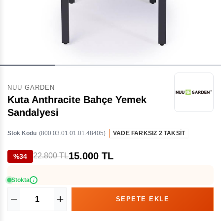
NUU GARDEN
Kuta Anthracite Bahçe Yemek
Sandalyesi
Stok Kodu
(800.03.01.01.01.48405)
VADE FARKSIZ 2 TAKSİT
15.000 TL
22.800 TL
%34
Stokta
i