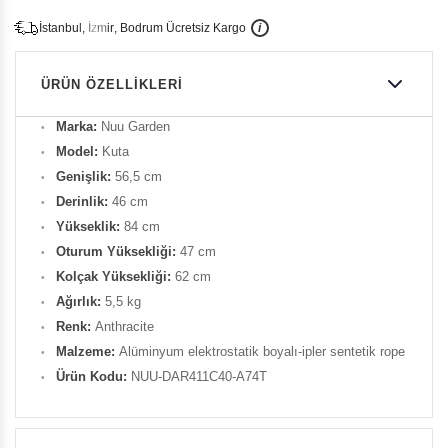
İ
İ
Ü
i
s
t
a
n
b
u
l
,
z
m
i
r
,
B
o
d
r
u
m
c
r
e
t
s
i
z
K
a
r
g
o
ÜRÜN ÖZELLIKLERI
Marka:
Nuu Garden
Model:
Kuta
Genişlik:
56,5 cm
Derinlik:
46 cm
Yükseklik:
84 cm
Oturum Yüksekliği:
47 cm
Kolçak Yüksekliği:
62 cm
Ağırlık:
5,5 kg
Renk:
Anthracite
Malzeme:
Alüminyum elektrostatik boyalı-ipler sentetik rope
Ürün Kodu:
NUU-DAR411C40-A74T