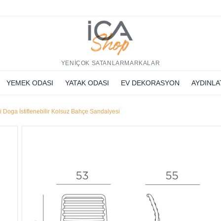
h
YENİ
ÇOK SATANLAR
MARKALAR
YEMEK ODASI
YATAK ODASI
EV DEKORASYON
AYDINL
i Doga İstiflenebilir Kolsuz Bahçe Sandalyesi