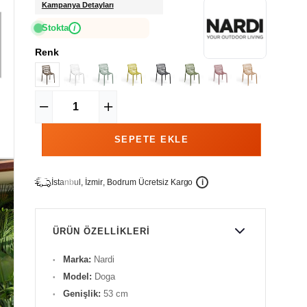
Kampanya Detayları
Stokta
i
Renk
İ
İ
Ü
i
s
t
a
n
b
u
l
,
z
m
i
r
,
B
o
d
r
u
m
c
r
e
t
s
i
z
K
a
r
g
o
ÜRÜN ÖZELLIKLERI
Marka:
Nardi
Model:
Doga
Genişlik:
53 cm