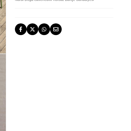
TESLİMAT
İstanbul, İzmir ve Bodrum (Muğla)
ÜCRETSİZ İADE HAKKI
ÜCRETSİZ
GERİ ÖDEMELER
DESTEK
[email protected]