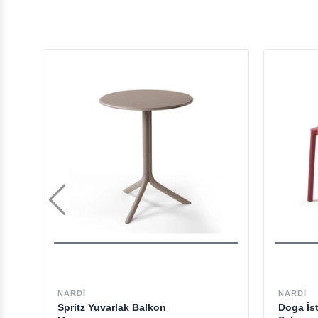
NARDI
NARDI
Spritz Yuvarlak Balkon
Doga İs