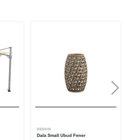
DEDON
NA
Dala Small Ubud Fener
St