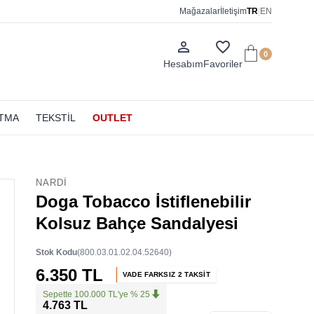
Mağazalar
İletişim
TR
|
EN
person_outline
favorite_border
0
Hesabım
Favoriler
ATMA
TEKSTİL
OUTLET
NARDI
Doga Tobacco İstiflenebilir
Kolsuz Bahçe Sandalyesi
Stok Kodu
(800.03.01.02.04.52640)
6.350 TL
VADE FARKSIZ 2 TAKSİT
Sepette 100.000 TL'ye % 25
4.763 TL