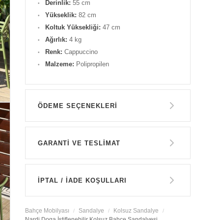
Derinlik:
55 cm
Yükseklik:
82 cm
Koltuk Yüksekliği:
47 cm
Ağırlık:
4 kg
Renk:
Cappuccino
Malzeme:
Polipropilen
ÖDEME SEÇENEKLERI
Havale ile Ödeme
GARANTİ VE TESLİMAT
6.350 TL
GARANTİ
Kredi Kartı Tek Çekim
İPTAL / İADE KOŞULLARI
6.350 TL
14 GÜN İÇERİSİNDE İADE HAKKI
Bahçe Mobilyası
Sandalye
Kolsuz Sandalye
Nardi Doga İstiflenebilir Kolsuz Bahçe Sandalyesi