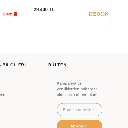
29.400 TL
6.
 BİLGİLERİ
BÜLTEN
Kampanya ve
yeniliklerden haberdar
erim
olmak için abone olun!
Abone Ol