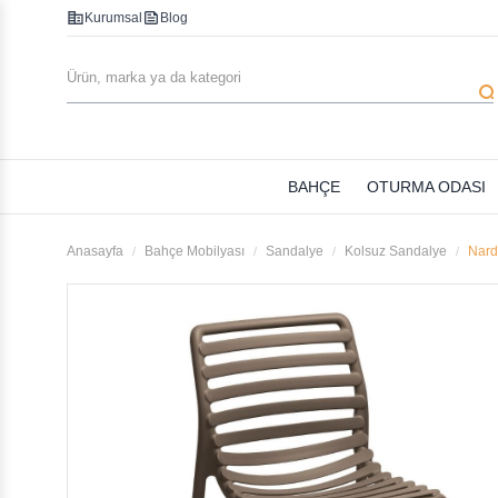
corporate_fare
feed
Kurumsal
Blog
searc
BAHÇE
OTURMA ODASI
Anasayfa
Bahçe Mobilyası
Sandalye
Kolsuz Sandalye
Nard