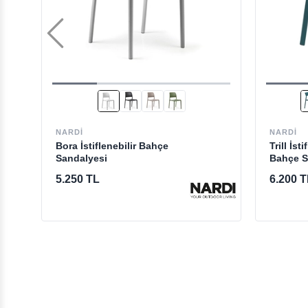
NARDI
NARDI
Bora İstiflenebilir Bahçe
Trill İs
Sandalyesi
Bahçe S
5.250 TL
6.200 T