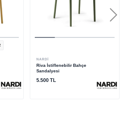
2
CV
Ka
NARDI
Bl
Riva İstiflenebilir Bahçe
Sa
Sandalyesi
%
5.500 TL