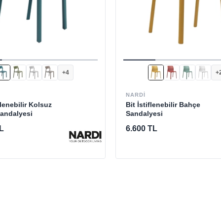
+4
+
NARDI
tiflenebilir Kolsuz
Bit İstiflenebilir Bahçe
andalyesi
Sandalyesi
L
6.600 TL