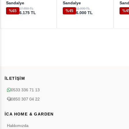
Sandalye
Sandalye
Sand
17.850 TL
11.000 TL
%65
%45
%4
6.175 TL
6.000 TL
İLETİŞİM
0533 336 71 13
0850 307 04 22
İCA HOME & GARDEN
Hakkımızda