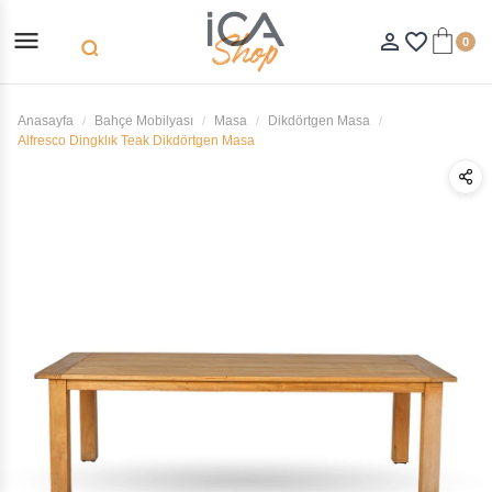
menu
person_outline
favorite_border
0
search
Anasayfa
Bahçe Mobilyası
Masa
Dikdörtgen Masa
Alfresco Dingklık Teak Dikdörtgen Masa