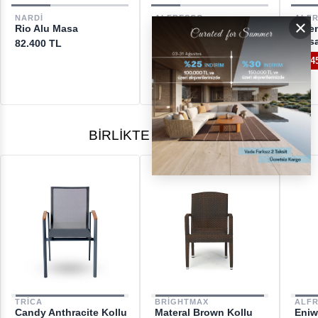
DESTEK
NARDI
ALFRESCO
ALF
×
Rio Alu Masa
Teak Dikdörtgen Masa
Vale
[email protected]
Masa
82.400 TL
121.900 TL
%66
41.960 TL
%4
BIRLIKTE ALINANLAR
TRICA
BRIGHTMAX
ALF
Candy Anthracite Kollu
Materal Brown Kollu
Eniw