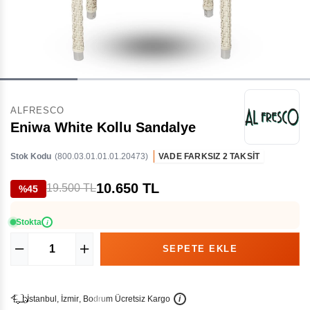
ALFRESCO
Eniwa White Kollu Sandalye
Stok Kodu
(800.03.01.01.01.20473)
VADE FARKSIZ 2 TAKSİT
10.650 TL
19.500 TL
%45
Stokta
i
İ
İ
Ü
i
s
t
a
n
b
u
l
,
z
m
i
r
,
B
o
d
r
u
m
c
r
e
t
s
i
z
K
a
r
g
o