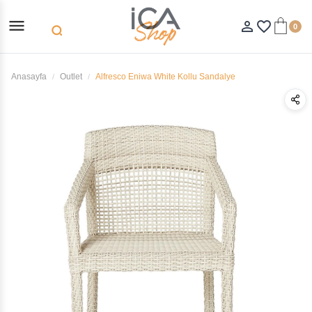
menu
person_outline
favorite_border
0
search
Anasayfa
Outlet
Alfresco Eniwa White Kollu Sandalye