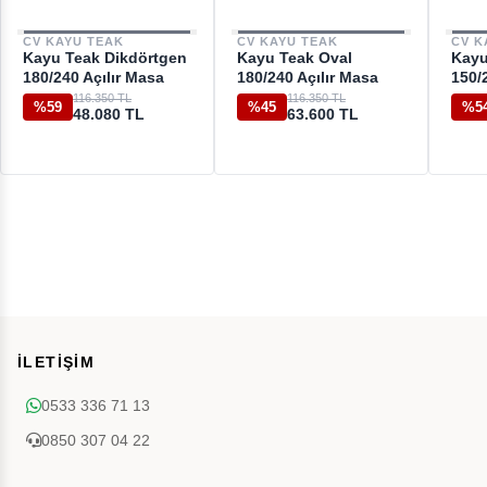
CV KAYU TEAK
CV KAYU TEAK
CV K
Kayu Teak Dikdörtgen
Kayu Teak Oval
Kayu
180/240 Açılır Masa
180/240 Açılır Masa
150/
116.350 TL
116.350 TL
%59
%45
%5
48.080 TL
63.600 TL
İLETİŞİM
0533 336 71 13
0850 307 04 22