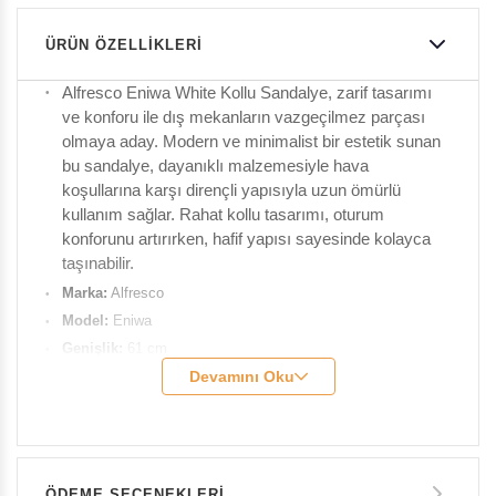
ÜRÜN ÖZELLIKLERI
Alfresco Eniwa White Kollu Sandalye, zarif tasarımı
ve konforu ile dış mekanların vazgeçilmez parçası
olmaya aday. Modern ve minimalist bir estetik sunan
bu sandalye, dayanıklı malzemesiyle hava
koşullarına karşı dirençli yapısıyla uzun ömürlü
kullanım sağlar. Rahat kollu tasarımı, oturum
konforunu artırırken, hafif yapısı sayesinde kolayca
taşınabilir.
Marka:
Alfresco
Model:
Eniwa
Genişlik:
61 cm
Derinlik:
65 cm
Devamını Oku
Yükseklik:
82 cm
Kolçak Yükseliği:
60 cm
Ağırlık:
5,5 kg
Renk:
White
ÖDEME SEÇENEKLERI