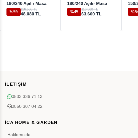
180/240 Açılır Masa
180/240 Açılır Masa
150/
116.500 TL
116.500 TL
%59
%45
%5
48.080 TL
63.600 TL
İLETİŞİM
0533 336 71 13
0850 307 04 22
İCA HOME & GARDEN
Hakkımızda