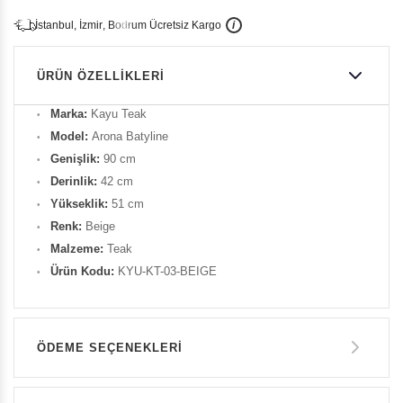
İ
İ
Ü
i
s
t
a
n
b
u
l
,
z
m
i
r
,
B
o
d
r
u
m
c
r
e
t
s
i
z
K
a
r
g
o
ÜRÜN ÖZELLIKLERI
Marka:
Kayu Teak
Model:
Arona Batyline
Genişlik:
90 cm
Derinlik:
42 cm
Yükseklik:
51 cm
Renk:
Beige
Malzeme:
Teak
Ürün Kodu:
KYU-KT-03-BEIGE
ÖDEME SEÇENEKLERI
Havale ile Ödeme