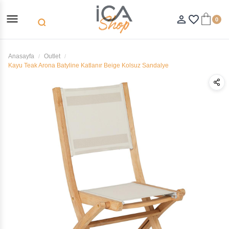
menu
person_outline
favorite_border
0
search
Anasayfa
Outlet
Kayu Teak Arona Batyline Katlanır Beige Kolsuz Sandalye