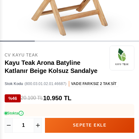
CV KAYU TEAK
Kayu Teak Arona Batyline
Katlanır Beige Kolsuz Sandalye
Stok Kodu
(800.03.01.02.01.46687)
VADE FARKSIZ 2 TAKSİT
10.950 TL
20.100 TL
%46
Stokta
i