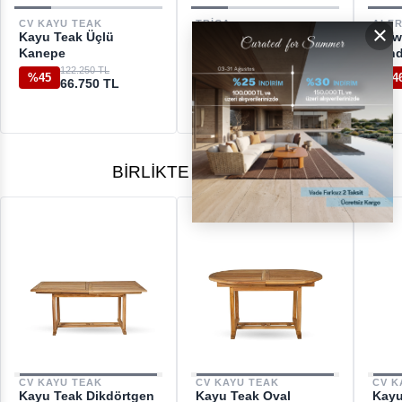
DESTEK
CV KAYU TEAK
TRICA
ALF
×
Kayu Teak Üçlü
Ted Örgülü White Kollu
Eniw
[email protected]
Kanepe
Sandalye
Sand
122.250 TL
25.550 TL
%45
%41
%4
66.750 TL
15.080 TL
BIRLIKTE ALINANLAR
CV KAYU TEAK
CV KAYU TEAK
CV K
Kayu Teak Dikdörtgen
Kayu Teak Oval
Kayu