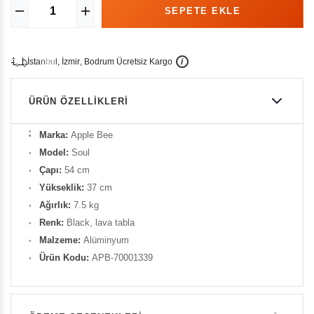
İ
İ
Ü
i
s
t
a
n
b
u
l
,
z
m
i
r
,
B
o
d
r
u
m
c
r
e
t
s
i
z
K
a
r
g
o
ÜRÜN ÖZELLIKLERI
Marka:
Apple Bee
Model:
Soul
Çapı:
54 cm
Yükseklik:
37 cm
Ağırlık:
7.5 kg
Renk:
Black, lava tabla
Malzeme:
Alüminyum
Ürün Kodu:
APB-70001339