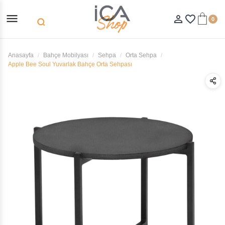
menu
person_outline
favorite_border
0
search
Anasayfa
Bahçe Mobilyası
Sehpa
Orta Sehpa
Apple Bee Soul Yuvarlak Bahçe Orta Sehpası