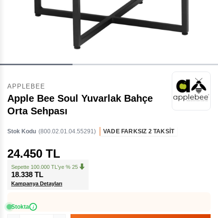
APPLEBEE
Apple Bee Soul Yuvarlak Bahçe
Orta Sehpası
Stok Kodu
(800.02.01.04.55291)
VADE FARKSIZ 2 TAKSİT
24.450 TL
Sepette 100.000 TL'ye % 25
18.338 TL
Kampanya Detayları
Stokta
i