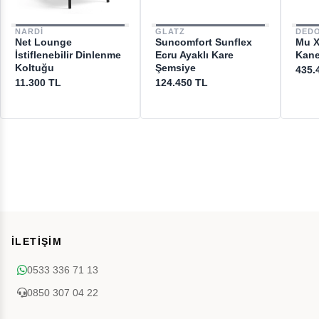
NARDI
GLATZ
DED
Net Lounge
Suncomfort Sunflex
Mu X
İstiflenebilir Dinlenme
Ecru Ayaklı Kare
Kan
Koltuğu
Şemsiye
435.
11.300 TL
124.450 TL
İLETİŞİM
0533 336 71 13
0850 307 04 22