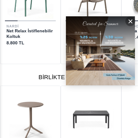
×
DESTEK
NARDI
NARDI
DED
Net Relax İstiflenebilir
Folio İstiflenebilir
Dala
[email protected]
Koltuk
Koltuk
207.
8.800 TL
12.650 TL
BIRLIKTE ALINANLAR