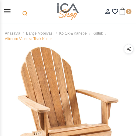
menu
person_outline
favorite_border
0
search
Anasayfa
Bahçe Mobilyası
Koltuk & Kanepe
Koltuk
Alfresco Vicenza Teak Koltuk