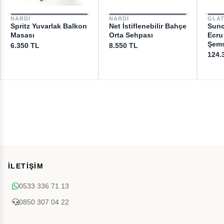
NARDI
NARDI
GLA
Spritz Yuvarlak Balkon
Net İstiflenebilir Bahçe
Sunc
Masası
Orta Sehpası
Ecru
Şems
6.350 TL
8.550 TL
124.
İLETİŞİM
0533 336 71 13
0850 307 04 22