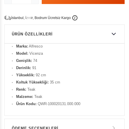
İ
İ
Ü
i
s
t
a
n
b
u
l
,
z
m
i
r
,
B
o
d
r
u
m
c
r
e
t
s
i
z
K
a
r
g
o
ÜRÜN ÖZELLIKLERI
Marka:
Alfresco
Model:
Vicenza
Genişlik:
74
Derinlik:
91
Yükseklik:
92 cm
Koltuk Yüksekliği:
35 cm
Renk:
Teak
Malzeme:
Teak
Ürün Kodu:
QWR-100020131.000.000
ÖDEME SEÇENEKLERI