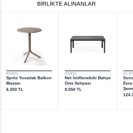
BIRLIKTE ALINANLAR
NARDI
NARDI
GLA
Spritz Yuvarlak Balkon
Net İstiflenebilir Bahçe
Sunc
Masası
Orta Sehpası
Ecru
Şems
6.350 TL
8.550 TL
124.