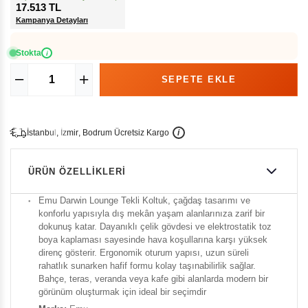
17.513 TL
Kampanya Detayları
Stokta
i
İ
İ
Ü
i
s
t
a
n
b
u
l
,
z
m
i
r
,
B
o
d
r
u
m
c
r
e
t
s
i
z
K
a
r
g
o
ÜRÜN ÖZELLIKLERI
Emu Darwin Lounge Tekli Koltuk, çağdaş tasarımı ve
konforlu yapısıyla dış mekân yaşam alanlarınıza zarif bir
dokunuş katar. Dayanıklı çelik gövdesi ve elektrostatik toz
boya kaplaması sayesinde hava koşullarına karşı yüksek
direnç gösterir. Ergonomik oturum yapısı, uzun süreli
rahatlık sunarken hafif formu kolay taşınabilirlik sağlar.
Bahçe, teras, veranda veya kafe gibi alanlarda modern bir
görünüm oluşturmak için ideal bir seçimdir