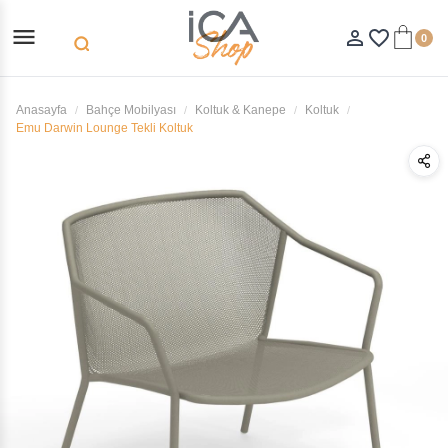
menu
person_outline
favorite_border
0
search
Anasayfa
Bahçe Mobilyası
Koltuk & Kanepe
Koltuk
Emu Darwin Lounge Tekli Koltuk