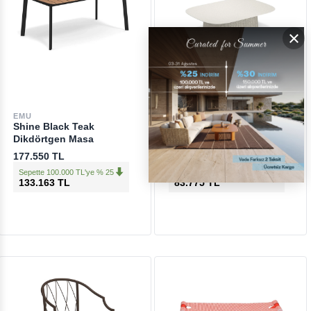
×
EMU
EMU
Shine Black Teak
Carousel Melange Ivory
Dikdörtgen Masa
Bahçe Orta Sehpası
177.550 TL
111.700 TL
Sepette 100.000 TL'ye % 25
Sepette 100.000 TL'ye % 25
133.163 TL
83.775 TL