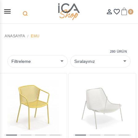
menu
person_outline
favorite_border
0
search
ANASAYFA
EMU
280 ÜRÜN
Filtreleme