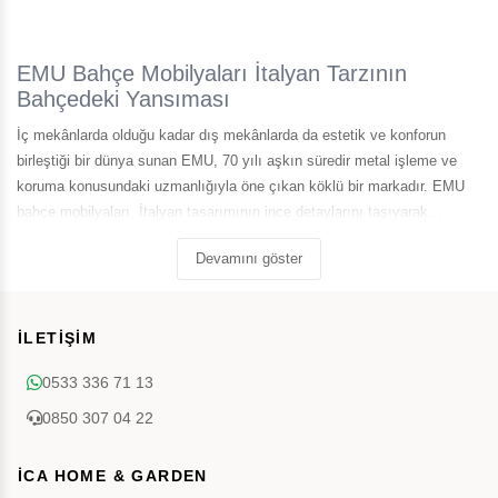
EMU Bahçe Mobilyaları İtalyan Tarzının
Bahçedeki Yansıması
İç mekânlarda olduğu kadar dış mekânlarda da estetik ve konforun
birleştiği bir dünya sunan EMU, 70 yılı aşkın süredir metal işleme ve
koruma konusundaki uzmanlığıyla öne çıkan köklü bir markadır. EMU
bahçe mobilyaları, İtalyan tasarımının ince detaylarını taşıyarak
kullanıcılarına zarif, dayanıklı ve konforlu bir bahçe deneyimi yaşatır.
Devamını göster
İLETİŞİM
0533 336 71 13
0850 307 04 22
İCA HOME & GARDEN