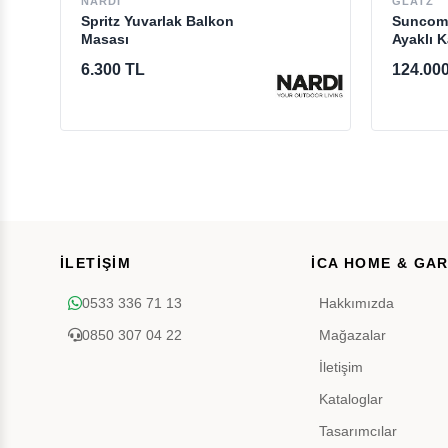
NARDI
GLATZ
Spritz Yuvarlak Balkon
Suncomf
Masası
Ayaklı 
6.300 TL
124.00
İLETİŞİM
İCA HOME & GA
0533 336 71 13
Hakkımızda
0850 307 04 22
Mağazalar
İletişim
Kataloglar
Tasarımcılar