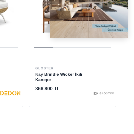
DESTEK
[email protected]
EM
Co
GLOSTER
Kay Brindle Wicker İkili
Kanepe
64
366.800 TL