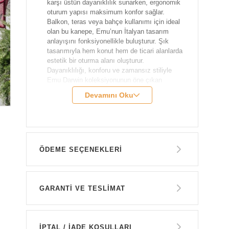
karşı üstün dayanıklılık sunarken, ergonomik
oturum yapısı maksimum konfor sağlar.
Balkon, teras veya bahçe kullanımı için ideal
olan bu kanepe, Emu’nun İtalyan tasarım
anlayışını fonksiyonellikle buluşturur. Şık
tasarımıyla hem konut hem de ticari alanlarda
estetik bir oturma alanı oluşturur.
Dayanıklılığı, konforu ve zamansız stiliyle
Emu Darwin koleksiyonunun öne çıkan
parçalarındandır.
Devamını Oku
Marka:
Emu
Model:
Darwin
Genişlik:
140 cm
Derinlik:
73 cm
ÖDEME SEÇENEKLERI
Yükseklik:
75 cm
Oturum Yüksekliği:
39 cm
Havale ile Ödeme
Kolçak Yüksekliği:
60 cm
GARANTİ VE TESLİMAT
49.300 TL
Ağırlık:
13 kg
Malzeme:
Çelik
GARANTİ
Tasarımcı:
Lucidi / Pevere
Kredi Kartı Tek Çekim
İPTAL / İADE KOŞULLARI