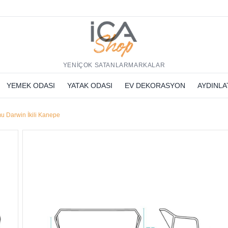
h
YENİ
ÇOK SATANLAR
MARKALAR
YEMEK ODASI
YATAK ODASI
EV DEKORASYON
AYDINL
u Darwin İkili Kanepe