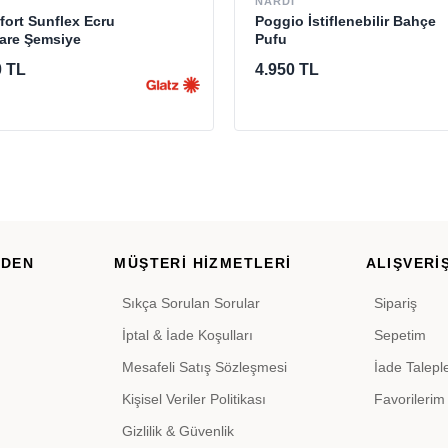
NARDI
ort Sunflex Ecru
Poggio İstiflenebilir Bahçe
Kare Şemsiye
Pufu
0 TL
4.950 TL
RDEN
MÜŞTERİ HİZMETLERİ
ALIŞVERİŞ
Sıkça Sorulan Sorular
Sipariş
İptal & İade Koşulları
Sepetim
Mesafeli Satış Sözleşmesi
İade Talepl
Kişisel Veriler Politikası
Favorilerim
Gizlilik & Güvenlik