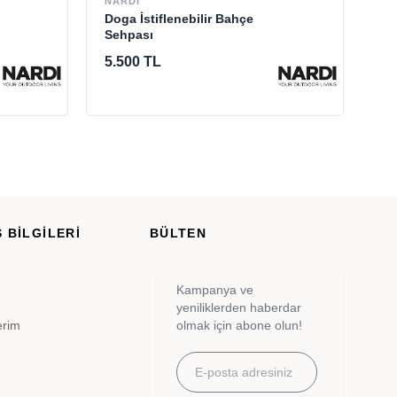
NARDI
GL
Doga İstiflenebilir Bahçe
Su
Sehpası
5.500 TL
13
 BİLGİLERİ
BÜLTEN
Kampanya ve
yeniliklerden haberdar
erim
olmak için abone olun!