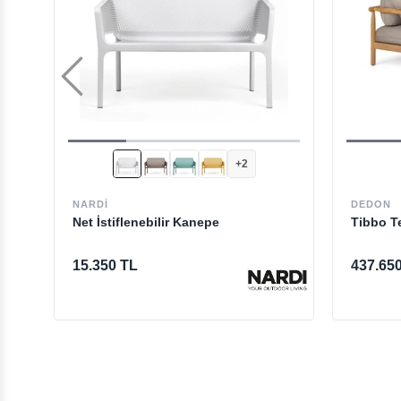
+2
NARDI
DEDON
Net İstiflenebilir Kanepe
Tibbo Te
15.350 TL
437.65