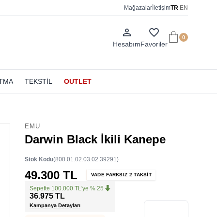
Mağazalar
İletişim
TR
|
EN
person_outline
favorite_border
0
Hesabım
Favoriler
ATMA
TEKSTİL
OUTLET
EMU
Darwin Black İkili Kanepe
Stok Kodu
(800.01.02.03.02.39291)
49.300 TL
VADE FARKSIZ 2 TAKSİT
Sepette 100.000 TL'ye % 25
36.975 TL
Kampanya Detayları