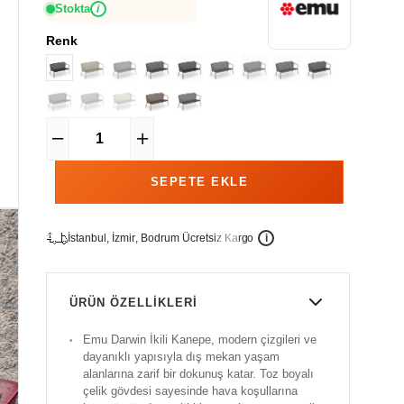
Stokta
i
Renk
İ
İ
Ü
i
s
t
a
n
b
u
l
,
z
m
i
r
,
B
o
d
r
u
m
c
r
e
t
s
i
z
K
a
r
g
o
ÜRÜN ÖZELLIKLERI
Emu Darwin İkili Kanepe, modern çizgileri ve
dayanıklı yapısıyla dış mekan yaşam
alanlarına zarif bir dokunuş katar. Toz boyalı
çelik gövdesi sayesinde hava koşullarına