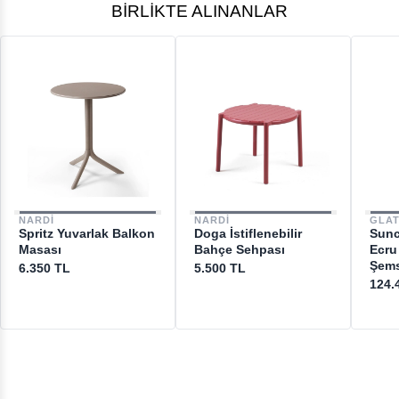
BIRLIKTE ALINANLAR
NARDI
NARDI
GLA
Spritz Yuvarlak Balkon
Doga İstiflenebilir
Sunc
Masası
Bahçe Sehpası
Ecru
Şems
6.350 TL
5.500 TL
124.