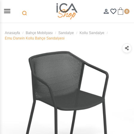
menu
person_outline
favorite_border
0
search
Anasayfa
Bahçe Mobilyası
Sandalye
Kollu Sandalye
Emu Darwin Kollu Bahçe Sandalyesi