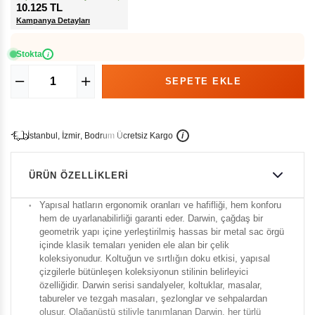
10.125 TL
Kampanya Detayları
Stokta
i
İ
İ
Ü
i
s
t
a
n
b
u
l
,
z
m
i
r
,
B
o
d
r
u
m
c
r
e
t
s
i
z
K
a
r
g
o
ÜRÜN ÖZELLIKLERI
Yapısal hatların ergonomik oranları ve hafifliği, hem konforu
hem de uyarlanabilirliği garanti eder. Darwin, çağdaş bir
geometrik yapı içine yerleştirilmiş hassas bir metal sac örgü
içinde klasik temaları yeniden ele alan bir çelik
koleksiyonudur. Koltuğun ve sırtlığın doku etkisi, yapısal
çizgilerle bütünleşen koleksiyonun stilinin belirleyici
özelliğidir. Darwin serisi sandalyeler, koltuklar, masalar,
tabureler ve tezgah masaları, şezlonglar ve sehpalardan
oluşur. Olağanüstü stiliyle tanımlanan Darwin, her türlü