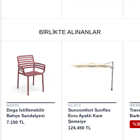
BIRLIKTE ALINANLAR
NARDI
GLATZ
WEB
Doga İstiflenebilir
Suncomfort Sunflex
Trave
Bahçe Sandalyesi
Ecru Ayaklı Kare
Barb
Şemsiye
7.150 TL
%3
124.450 TL