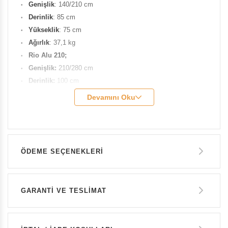
Genişlik
: 140/210 cm
Derinlik
: 85 cm
Yükseklik
: 75 cm
Ağırlık
: 37,1 kg
Rio Alu 210;
Genişlik:
210/280 cm
Derinlik:
100 cm
Yükseklik:
75 cm
Devamını Oku
Ağırlık:
54 kg
Malzeme
: Kaplamalı alüminyumdan çerçeve ve üst.
ÖDEME SEÇENEKLERI
Havale ile Ödeme
GARANTİ VE TESLİMAT
118.700 TL
GARANTİ
Kredi Kartı Tek Çekim