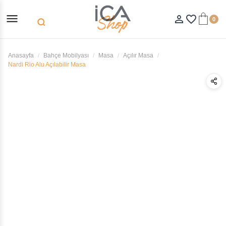
menu
person_outline
favorite_border
0
search
Anasayfa
Bahçe Mobilyası
Masa
Açılır Masa
Nardi Rio Alu Açılabilir Masa