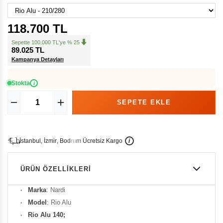
118.700 TL
Sepette 100.000 TL'ye % 25
89.025 TL
Kampanya Detayları
Stokta
i
İ
İ
Ü
i
s
t
a
n
b
u
l
,
z
m
i
r
,
B
o
d
r
u
m
c
r
e
t
s
i
z
K
a
r
g
o
ÜRÜN ÖZELLIKLERI
Marka
: Nardi
Model
: Rio Alu
Rio Alu 140;