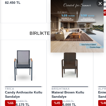
[email protected]
×
Masası
Dikd
82.450 TL
Masa
109.600 TL
%45
59.850 TL
%4
BIRLIKTE ALINANLAR
TRICA
BRIGHTMAX
ALF
Candy Anthracite Kollu
Materal Brown Kollu
Eniw
Sandalye
Sandalye
Sand
17.900 TL
11.000 TL
%66
%45
%4
6.175 TL
6.000 TL