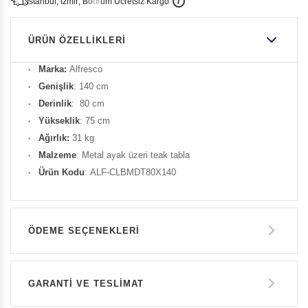
İ
İ
Ü
i
s
t
a
n
b
u
l
,
z
m
i
r
,
B
o
d
r
u
m
c
r
e
t
s
i
z
K
a
r
g
o
ÜRÜN ÖZELLIKLERI
Marka:
Alfresco
Genişlik
: 140 cm
Derinlik
: 80 cm
Yükseklik
: 75 cm
Ağırlık:
31 kg
Malzeme
: Metal ayak üzeri teak tabla
Ürün Kodu
: ALF-CLBMDT80X140
ÖDEME SEÇENEKLERI
Havale ile Ödeme
GARANTİ VE TESLİMAT
41.960 TL