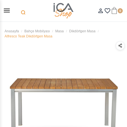
menu
person_outline
favorite_border
0
search
Anasayfa
Bahçe Mobilyası
Masa
Dikdörtgen Masa
Alfresco Teak Dikdörtgen Masa