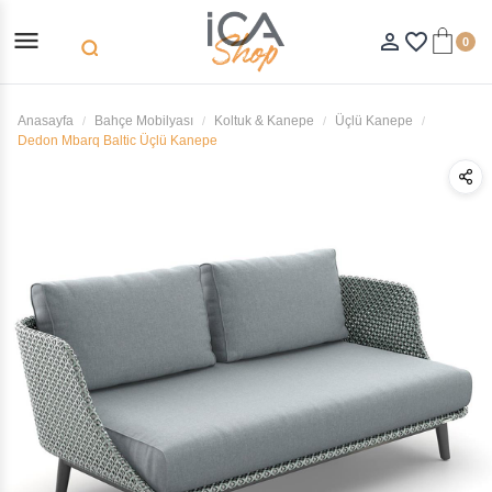
menu
person_outline
favorite_border
0
search
Anasayfa
Bahçe Mobilyası
Koltuk & Kanepe
Üçlü Kanepe
Dedon Mbarq Baltic Üçlü Kanepe