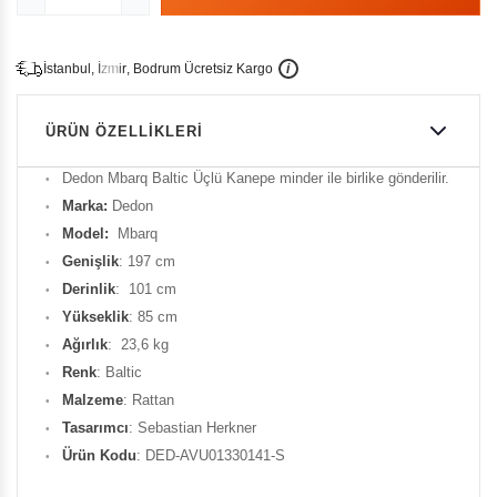
İ
İ
Ü
i
s
t
a
n
b
u
l
,
z
m
i
r
,
B
o
d
r
u
m
c
r
e
t
s
i
z
K
a
r
g
o
ÜRÜN ÖZELLIKLERI
Dedon Mbarq Baltic Üçlü Kanepe minder ile birlike gönderilir.
Marka:
Dedon
Model:
Mbarq
Genişlik
: 197 cm
Derinlik
: 101 cm
Yükseklik
: 85 cm
Ağırlık
: 23,6 kg
Renk
: Baltic
Malzeme
: Rattan
Tasarımcı
: Sebastian Herkner
Ürün Kodu
: DED-AVU01330141-S