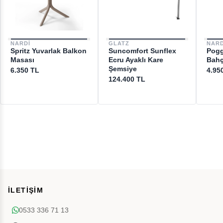
NARDI
GLATZ
NARD
Spritz Yuvarlak Balkon
Suncomfort Sunflex
Poggi
Masası
Ecru Ayaklı Kare
Bahç
Şemsiye
6.350 TL
4.95
124.400 TL
İLETİŞİM
0533 336 71 13