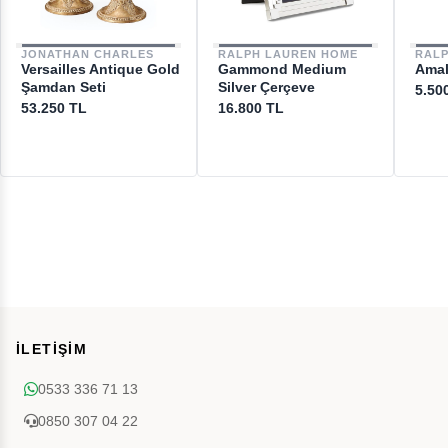
JONATHAN CHARLES
RALPH LAUREN HOME
RAL
Versailles Antique Gold
Gammond Medium
Amal
Şamdan Seti
Silver Çerçeve
5.50
53.250 TL
16.800 TL
İLETİŞİM
0533 336 71 13
0850 307 04 22