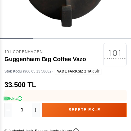
101 COPENHAGEN
Guggenhaim Big Coffee Vazo
Stok Kodu
(900.05.13.58682)
VADE FARKSIZ 2 TAKSİT
33.500 TL
Stokta
i
İ
İ
Ü