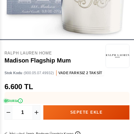
RALPH LAUREN HOME
Madison Flagship Mum
Stok Kodu
(900.05.07.49932)
VADE FARKSIZ 2 TAKSİT
6.600 TL
Stokta
i
İ
İ
Ü