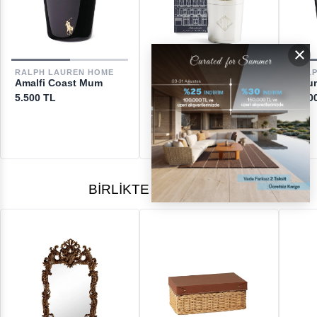
GERİ ÖDEMELER
×
DESTEK
RALPH LAUREN HOME
RAL
RALPH LAUREN HOME
Amalfi Coast Mum
Roun
Rhinelander Mum
[email protected]
5.500 TL
5.50
6.600 TL
BIRLIKTE ALINANLAR