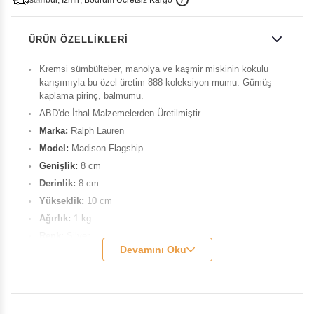
i
s
t
a
n
b
u
l
,
z
m
i
r
,
B
o
d
r
u
m
c
r
e
t
s
i
z
K
a
r
g
o
ÜRÜN ÖZELLIKLERI
Kremsi sümbülteber, manolya ve kaşmir miskinin kokulu
karışımıyla bu özel üretim 888 koleksiyon mumu. Gümüş
kaplama pirinç, balmumu.
ABD'de İthal Malzemelerden Üretilmiştir
Marka:
Ralph Lauren
Model:
Madison Flagship
Genişlik:
8 cm
Derinlik:
8 cm
Yükseklik:
10 cm
Ağırlık:
1 kg
Renk:
Silver
Devamını Oku
Koku Notları:
Kremalı sümbülteber, manolya ve kaşmir
misk. Gümüş kaplama pirinç, balmumu
Yanma Süresi:
40 dk
Ürün Kodu:
RLH-684798474001