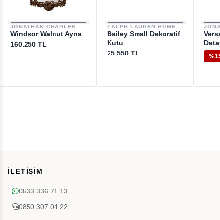
JONATHAN CHARLES
RALPH LAUREN HOME
JON
Windsor Walnut Ayna
Bailey Small Dekoratif
Vers
Kutu
Deta
160.250 TL
25.550 TL
%1
İLETİŞİM
0533 336 71 13
0850 307 04 22