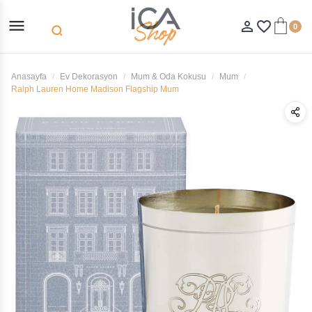
menu
person_outline
favorite_border
0
search
Anasayfa
Ev Dekorasyon
Mum & Oda Kokusu
Mum
Ralph Lauren Home Madison Flagship Mum