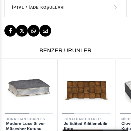
İPTAL / İADE KOŞULLARI
14 GÜN İÇERİSİNDE İADE HAKKI
TESLİMAT
BENZER ÜRÜNLER
İstanbul, İzmir ve Bodrum (Muğla)
ÜCRETSİZ
ÜCRETSİZ İADE HAKKI
GERİ ÖDEMELER
DESTEK
JONATHAN CHARLES
JONATHAN CHARLES
MICH
Modern Luxe Silver
Jc Edited Kilitlenebilir
Clov
[email protected]
Mücevher Kutusu
Kutu
Kut