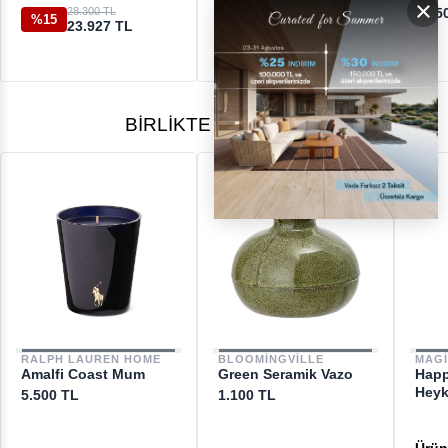
×
28.300 TL
74.150 TL
9.65
%15
23.927 TL
BIRLIKTE ALINANLAR
RALPH LAUREN HOME
BLOOMINGVILLE
MAG
Amalfi Coast Mum
Green Seramik Vazo
Happ
Heyk
5.500 TL
1.100 TL