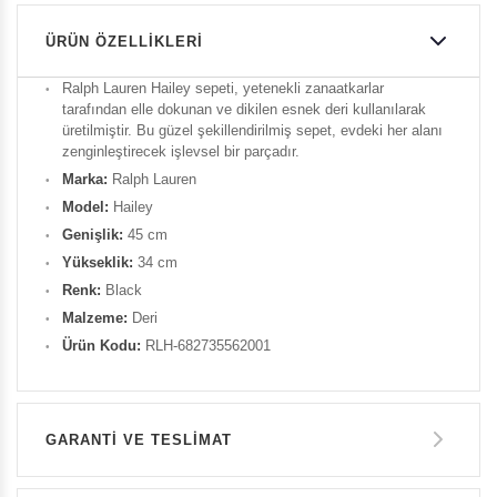
ÜRÜN ÖZELLIKLERI
Ralph Lauren Hailey sepeti, yetenekli zanaatkarlar
tarafından elle dokunan ve dikilen esnek deri kullanılarak
üretilmiştir. Bu güzel şekillendirilmiş sepet, evdeki her alanı
zenginleştirecek işlevsel bir parçadır.
Marka:
Ralph Lauren
Model:
Hailey
Genişlik:
45 cm
Yükseklik:
34 cm
Renk:
Black
Malzeme:
Deri
Ürün Kodu:
RLH-682735562001
GARANTİ VE TESLİMAT
GARANTİ