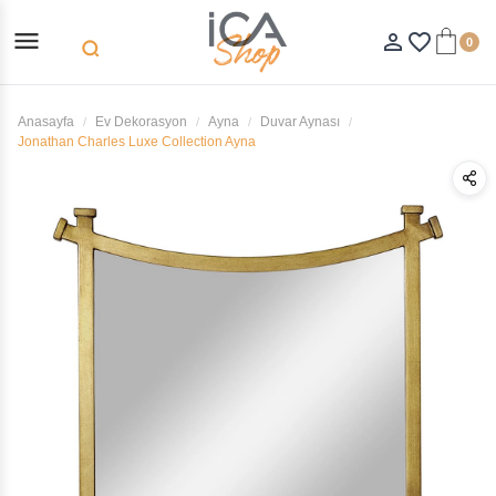
menu
person_outline
favorite_border
0
search
Anasayfa
Ev Dekorasyon
Ayna
Duvar Aynası
Jonathan Charles Luxe Collection Ayna