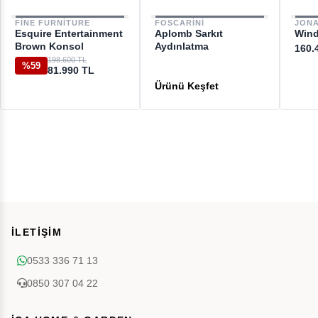
FINE FURNITURE
FOSCARINI
JON
Esquire Entertainment
Aplomb Sarkıt
Wind
Brown Konsol
Aydınlatma
160.
198.600 TL
%59
81.990 TL
İLETİŞİM
0533 336 71 13
0850 307 04 22