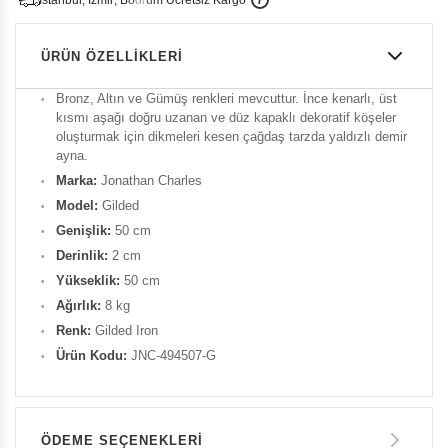
i
s
t
a
n
b
u
l
,
z
m
i
r
,
B
o
d
r
u
m
c
r
e
t
s
i
z
K
a
r
g
o
ÜRÜN ÖZELLIKLERI
Bronz, Altın ve Gümüş renkleri mevcuttur. İnce kenarlı, üst
kısmı aşağı doğru uzanan ve düz kapaklı dekoratif köşeler
oluşturmak için dikmeleri kesen çağdaş tarzda yaldızlı demir
ayna.
Marka:
Jonathan Charles
Model:
Gilded
Genişlik:
50 cm
Derinlik:
2 cm
Yükseklik:
50 cm
Ağırlık:
8 kg
Renk:
Gilded Iron
Ürün Kodu:
JNC-494507-G
ÖDEME SEÇENEKLERI