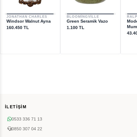
JONATHAN CHARLES
BLOOMINGVILLE
RAL
Windsor Walnut Ayna
Green Seramik Vazo
Mode
Mum
160.450 TL
1.100 TL
43.4
İLETİŞİM
0533 336 71 13
0850 307 04 22