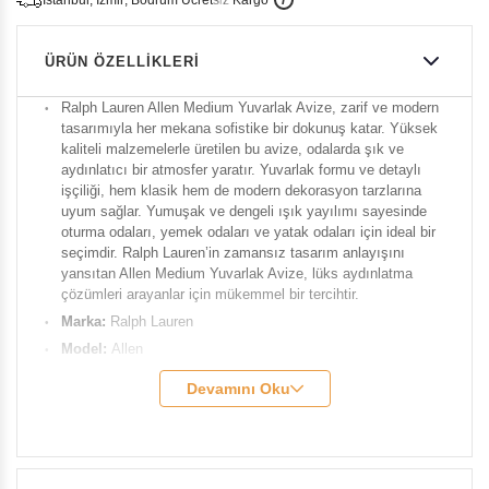
i
s
t
a
n
b
u
l
,
z
m
i
r
,
B
o
d
r
u
m
c
r
e
t
s
i
z
K
a
r
g
o
ÜRÜN ÖZELLIKLERI
Ralph Lauren Allen Medium Yuvarlak Avize, zarif ve modern
tasarımıyla her mekana sofistike bir dokunuş katar. Yüksek
kaliteli malzemelerle üretilen bu avize, odalarda şık ve
aydınlatıcı bir atmosfer yaratır. Yuvarlak formu ve detaylı
işçiliği, hem klasik hem de modern dekorasyon tarzlarına
uyum sağlar. Yumuşak ve dengeli ışık yayılımı sayesinde
oturma odaları, yemek odaları ve yatak odaları için ideal bir
seçimdir. Ralph Lauren’in zamansız tasarım anlayışını
yansıtan Allen Medium Yuvarlak Avize, lüks aydınlatma
çözümleri arayanlar için mükemmel bir tercihtir.
Marka:
Ralph
Lauren
Model:
Allen
Çapı:
38 cm
Devamını Oku
Yükseklik:
18 cm
Soket:
3 - E26 Anahtarsız
Güç:
3 - 40 A19
Ağırlık:
6 kg