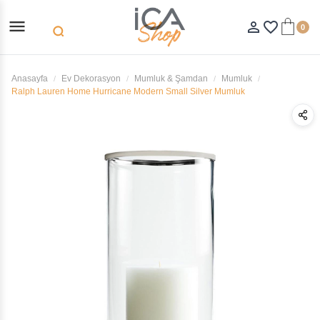
menu
person_outline
favorite_border
0
search
Anasayfa
Ev Dekorasyon
Mumluk & Şamdan
Mumluk
Ralph Lauren Home Hurricane Modern Small Silver Mumluk