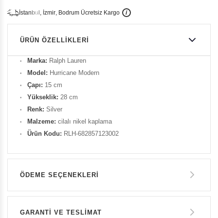
İ
İ
Ü
i
s
t
a
n
b
u
l
,
z
m
i
r
,
B
o
d
r
u
m
c
r
e
t
s
i
z
K
a
r
g
o
ÜRÜN ÖZELLIKLERI
Marka:
Ralph Lauren
Model:
Hurricane Modern
Çapı:
15 cm
Yükseklik:
28 cm
Renk:
Silver
Malzeme:
cilalı nikel kaplama
Ürün Kodu:
RLH-682857123002
ÖDEME SEÇENEKLERI
Havale ile Ödeme
GARANTİ VE TESLİMAT
40.950 TL