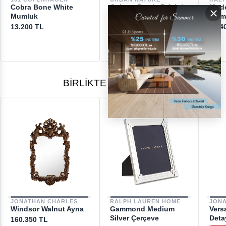
Cobra Bone White
Culture Bowie B Adobe
Mode
×
[email protected]
Mumluk
Mumluk
Mum
13.200 TL
2.200 TL
43.4
BIRLIKTE ALINANLAR
JONATHAN CHARLES
RALPH LAUREN HOME
JON
Windsor Walnut Ayna
Gammond Medium
Vers
Silver Çerçeve
Deta
160.350 TL