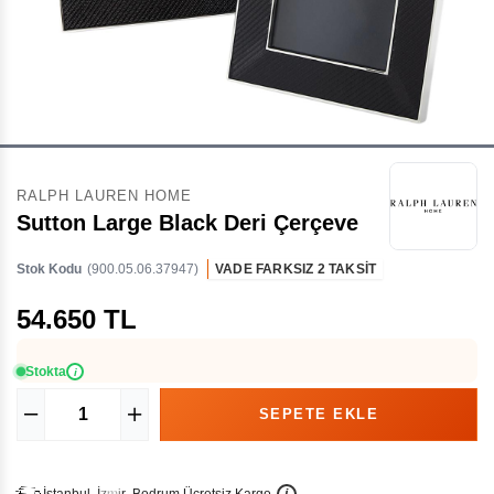
RALPH LAUREN HOME
Sutton Large Black Deri Çerçeve
Stok Kodu
(900.05.06.37947)
VADE FARKSIZ 2 TAKSİT
54.650 TL
Stokta
i
İ
İ
Ü