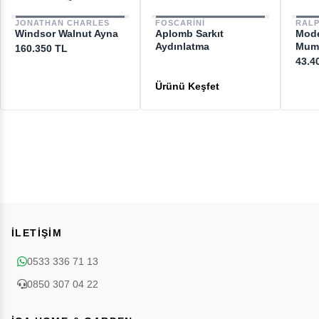
JONATHAN CHARLES
FOSCARINI
RAL
Windsor Walnut Ayna
Aplomb Sarkıt
Mode
Aydınlatma
Mum
160.350 TL
43.4
İLETİŞİM
0533 336 71 13
0850 307 04 22