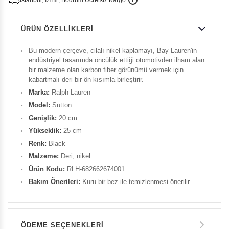
i
s
t
a
n
b
u
l
,
z
m
i
r
,
B
o
d
r
u
m
c
r
e
t
s
i
z
K
a
r
g
o
ÜRÜN ÖZELLIKLERI
Bu modern çerçeve, cilalı nikel kaplamayı, Bay Lauren'in
endüstriyel tasarımda öncülük ettiği otomotivden ilham alan
bir malzeme olan karbon fiber görünümü vermek için
kabartmalı deri bir ön kısımla birleştirir.
Marka:
Ralph
Lauren
Model:
Sutton
Genişlik:
20 cm
Yükseklik:
25 cm
Renk:
Black
Malzeme:
Deri, nikel.
Ürün Kodu:
RLH-682662674001
Bakım Önerileri:
Kuru bir bez ile temizlenmesi önerilir.
ÖDEME SEÇENEKLERI