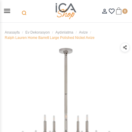
menu
person_outline
favorite_border
0
search
Anasayfa
Ev Dekorasyon
Aydınlatma
Avize
Ralph Lauren Home Barrett Large Polished Nickel Avize