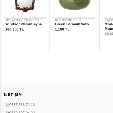
JONATHAN CHARLES
BLOOMINGVILLE
RAL
Windsor Walnut Ayna
Green Seramik Vazo
Mode
Mum
160.350 TL
1.100 TL
43.4
İLETİŞİM
0533 336 71 13
0850 307 04 22