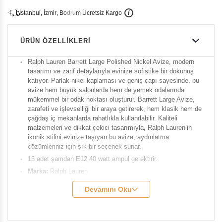
İ
İ
Ü
i
s
t
a
n
b
u
l
,
z
m
i
r
,
B
o
d
r
u
m
c
r
e
t
s
i
z
K
a
r
g
o
ÜRÜN ÖZELLIKLERI
Ralph Lauren Barrett Large Polished Nickel Avize, modern
tasarımı ve zarif detaylarıyla evinize sofistike bir dokunuş
katıyor. Parlak nikel kaplaması ve geniş çapı sayesinde, bu
avize hem büyük salonlarda hem de yemek odalarında
mükemmel bir odak noktası oluşturur. Barrett Large Avize,
zarafeti ve işlevselliği bir araya getirerek, hem klasik hem de
çağdaş iç mekanlarda rahatlıkla kullanılabilir. Kaliteli
malzemeleri ve dikkat çekici tasarımıyla, Ralph Lauren’in
ikonik stilini evinize taşıyan bu avize, aydınlatma
çözümleriniz için şık bir seçenek sunar.
15 adet şamdan E12 40 watt ampul gerektiri
r.
Marka:
Ralph
Lauren
Model:
Barret
Devamını Oku
Genişlik:
101
cm
O/A Yükseklik:
116,84 cm
Duy:
15 - E12 Şamdan