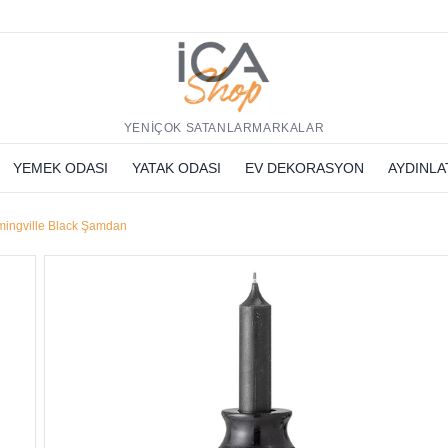
h
YENİ
ÇOK SATANLAR
MARKALAR
YEMEK ODASI
YATAK ODASI
EV DEKORASYON
AYDINL
mingville Black Şamdan