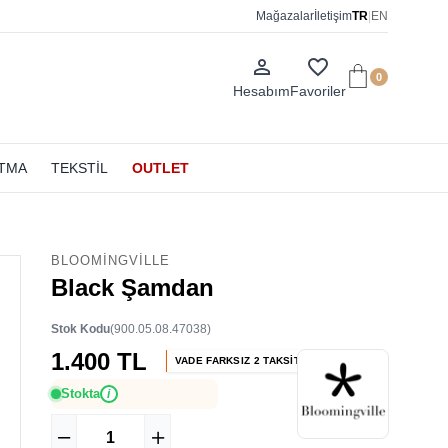
Mağazalar
İletişim
TR
|
EN
person_outline
favorite_border
0
Hesabım
Favoriler
ATMA
TEKSTİL
OUTLET
BLOOMINGVILLE
Black Şamdan
Stok Kodu
(900.05.08.47038)
1.400 TL
VADE FARKSIZ 2 TAKSİT
Stokta
i