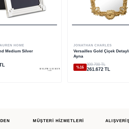
LAUREN HOME
JONATHAN CHARLES
d Medium Silver
Versailles Gold Çiçek Detayl
Ayna
309.700 TL
 TL
%16
261.672 TL
RDEN
MÜŞTERİ HİZMETLERİ
ALIŞVERİŞ