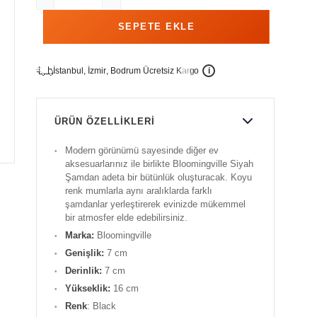
İ
İ
Ü
i
s
t
a
n
b
u
l
,
z
m
i
r
,
B
o
d
r
u
m
c
r
e
t
s
i
z
K
a
r
g
o
ÜRÜN ÖZELLIKLERI
Modern görünümü sayesinde diğer ev
aksesuarlarınız ile birlikte Bloomingville Siyah
Şamdan adeta bir bütünlük oluşturacak. Koyu
renk mumlarla aynı aralıklarda farklı
şamdanlar yerleştirerek evinizde mükemmel
bir atmosfer elde edebilirsiniz.
Marka:
Bloomingville
Genişlik:
7 cm
Derinlik:
7 cm
Yükseklik:
16 cm
Renk
: Black