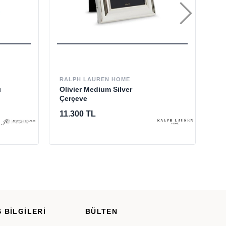
RALPH LAUREN HOME
BL
ı
Olivier Medium Silver
Gr
Çerçeve
11.300 TL
1.
 BİLGİLERİ
BÜLTEN