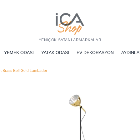
h
YENİ
ÇOK SATANLAR
MARKALAR
YEMEK ODASI
YATAK ODASI
EV DEKORASYON
AYDINL
t Brass Bell Gold Lambader