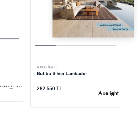
LI
Ba
AXOLIGHT
Bul-bo Silver Lambader
41
282.550 TL