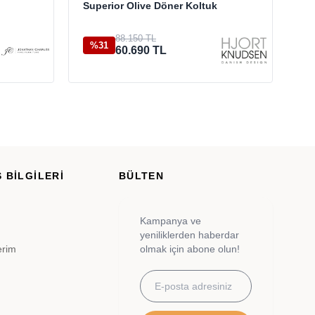
Superior Olive Döner Koltuk
Do
Se
88.150 TL
5.
%31
60.690 TL
 BİLGİLERİ
BÜLTEN
Kampanya ve
yeniliklerden haberdar
erim
olmak için abone olun!