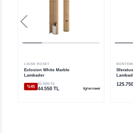
LIGNE ROSET
BONTEM
Eclosion White Marble
Sferatus
Lambader
Lambad
81.550 TL
125.75
%45
44.550 TL