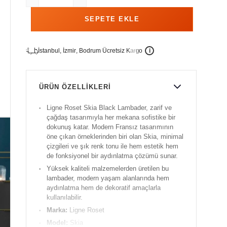
İ
İ
Ü
i
s
t
a
n
b
u
l
,
z
m
i
r
,
B
o
d
r
u
m
c
r
e
t
s
i
z
K
a
r
g
o
ÜRÜN ÖZELLIKLERI
Ligne Roset Skia Black Lambader, zarif ve
çağdaş tasarımıyla her mekana sofistike bir
dokunuş katar. Modern Fransız tasarımının
öne çıkan örneklerinden biri olan Skia, minimal
çizgileri ve şık renk tonu ile hem estetik hem
de fonksiyonel bir aydınlatma çözümü sunar.
Yüksek kaliteli malzemelerden üretilen bu
lambader, modern yaşam alanlarında hem
aydınlatma hem de dekoratif amaçlarla
kullanılabilir.
Marka:
Ligne Roset
Model:
Skia