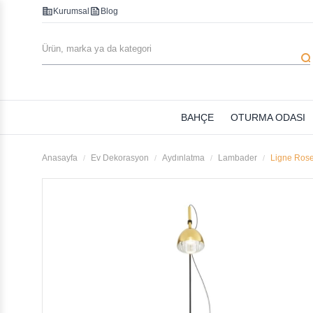
corporate_fare
feed
Kurumsal
Blog
searc
BAHÇE
OTURMA ODASI
Anasayfa
Ev Dekorasyon
Aydınlatma
Lambader
Ligne Rose