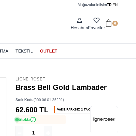
Mağazalar
İletişim
TR
|
EN
person_outline
favorite_border
0
Hesabım
Favoriler
ATMA
TEKSTİL
OUTLET
LIGNE ROSET
Brass Bell Gold Lambader
Stok Kodu
(900.06.01.35291)
62.600 TL
VADE FARKSIZ 2 TAKSİT
Stokta
i