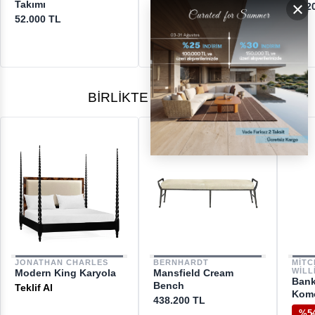
×
Takımı
19.800 TL
24.2
52.000 TL
BIRLIKTE ALINANLAR
JONATHAN CHARLES
BERNHARDT
MIT
WILL
Modern King Karyola
Mansfield Cream
Bank
Bench
Teklif Al
Kom
438.200 TL
%5