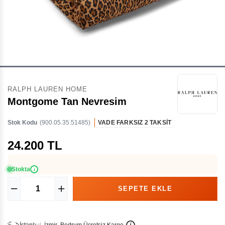
RALPH LAUREN HOME
Montgome Tan Nevresim
Stok Kodu
(900.05.35.51485)
VADE FARKSIZ 2 TAKSİT
24.200 TL
Stokta
i
İ
İ
Ü