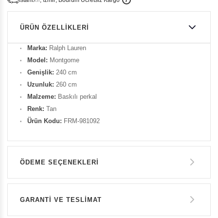
i
s
t
a
n
b
u
l
,
z
m
i
r
,
B
o
d
r
u
m
c
r
e
t
s
i
z
K
a
r
g
o
ÜRÜN ÖZELLIKLERI
Marka:
Ralph Lauren
Model:
Montgome
Genişlik:
240 cm
Uzunluk:
260 cm
Malzeme:
Baskılı perkal
Renk:
Tan
Ürün Kodu:
FRM-981092
ÖDEME SEÇENEKLERI
Havale ile Ödeme
GARANTİ VE TESLİMAT
24.200 TL