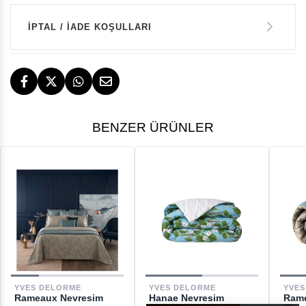
GARANTİ
Kredi Kartı Tek Çekim
İPTAL / İADE KOŞULLARI
24.200 TL
14 GÜN İÇERİSİNDE İADE HAKKI
TESLİMAT
BENZER ÜRÜNLER
İstanbul, İzmir ve Bodrum (Muğla)
ÜCRETSİZ
ÜCRETSİZ İADE HAKKI
GERİ ÖDEMELER
DESTEK
YVES DELORME
YVES DELORME
YVES
Rameaux Nevresim
Hanae Nevresim
Rame
[email protected]