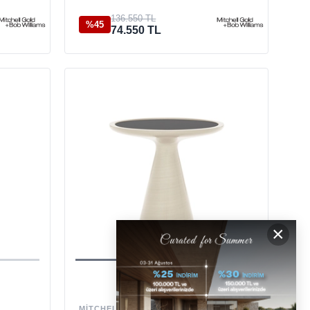
136.550 TL
%45
74.550 TL
×
MITCHELL GOLD+BOB