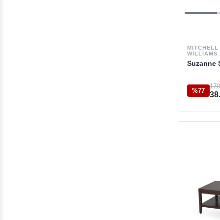
MITCHELL
WILLIAMS
Suzanne S
170
%77
38