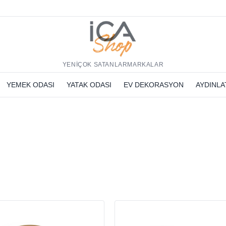
h
YENİ
ÇOK SATANLAR
MARKALAR
YEMEK ODASI
YATAK ODASI
EV DEKORASYON
AYDINL