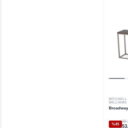
Sehpa
Sandalye
Şifonyer
Ayna
Outlet Masa
Özel Günler
Doğum Günü Hediyeleri
Vitrin & Büfe
Outlet Sandalye
MITCHELL
WILLIAMS
Zarif Tamamlayıcılar
Broadway
Düğün & Nişan Hediyeleri
98.
%45
Sevgiliye Özel
53