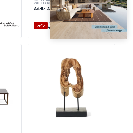
WILLIAMS
Addie Alçak White Yan Sehpa
99.750 TL
%45
54.450 TL