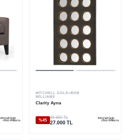
MITCHELL GOLD+BOB
WILLIAMS
Clarity Ayna
49.450 TL
%45
27.000 TL