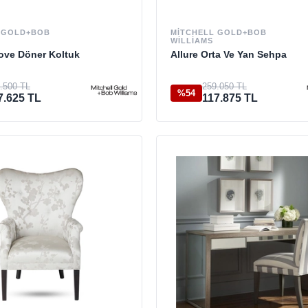
 GOLD+BOB
MITCHELL GOLD+BOB
WILLIAMS
ove Döner Koltuk
Allure Orta Ve Yan Sehpa
.500 TL
259.050 TL
%54
7.625 TL
117.875 TL