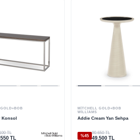
 GOLD+BOB
MITCHELL GOLD+BOB
WILLIAMS
 Konsol
Addie Cream Yan Sehpa
100 TL
90.650 TL
%45
.550 TL
49.500 TL