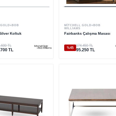
 GOLD+BOB
MITCHELL GOLD+BOB
WILLIAMS
ilver Koltuk
Fairbanks Çalışma Masası
.600 TL
174.450 TL
%45
.700 TL
95.250 TL