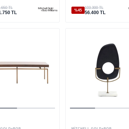
.650 TL
103.300 TL
%45
1.750 TL
56.400 TL
 GOLD+BOB
MITCHELL GOLD+BOB