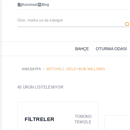
corporate_fare
feed
Kurumsal
Blog
searc
BAHÇE
OTURMA ODASI
ANASAYFA
MITCHELL GOLD+BOB WILLIAMS
45 ÜRÜN LİSTELENİYOR
TÜMÜNÜ
FİLTRELER
TEMİZLE