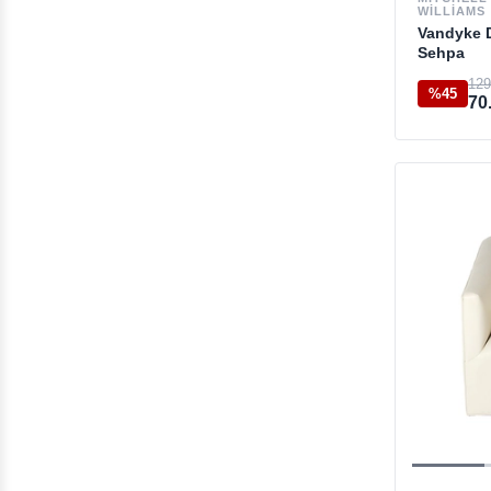
WILLIAMS
Vandyke 
Sehpa
129
%45
70