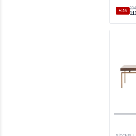
Lüks Hediyelikler
204
%45
11
Yemek Odası
Oturma Odası
Yatak Odası
Ev Dekorasyon
Outlet
MITCHELL