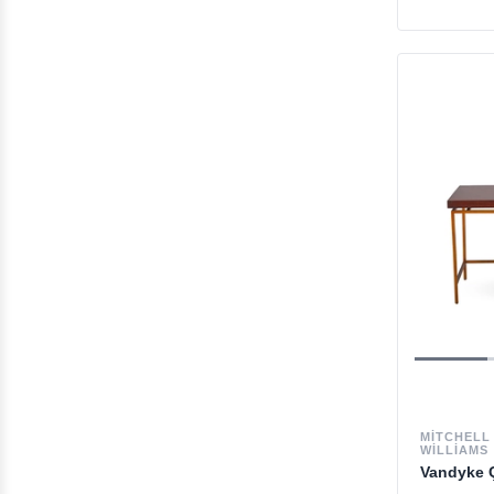
Dekoratif Heykeller
Çalışma Odası
Heykel
Konsol
Outlet Sehpa
Zarif Aynalar
Komodin & Şifonyer
Dekoratif Obje & Vazo
Duvar Aksesuarı
Kişiye Özel Hediyeler
Outlet Büfe & Konsol
MITCHELL
WILLIAMS
Vandyke 
Outlet Komodin & Şifonyer