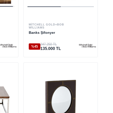
MITCHELL GOLD+BOB
WILLIAMS
Banks Şifonyer
247.250 TL
%45
135.000 TL