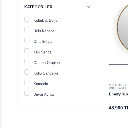
KATEGORILER
Koltuk & Berjer
Üçlü Kanepe
Orta Sehpa
Yan Sehpa
Oturma Grupları
Kollu Sandalye
Komodin
MITCHELL
WILLIAMS
Emery Yu
Duvar Aynası
Çalışma Masası
48.900 T
Outlet Oturma Grubu
Yeni Ev Hediyeleri