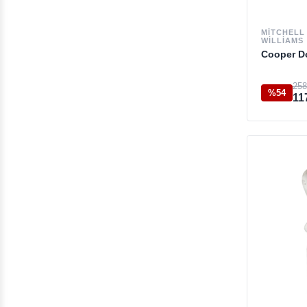
MITCHELL
WILLIAMS
Cooper D
258
%54
11