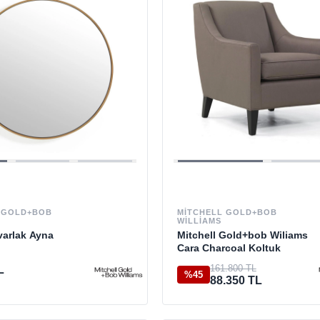
 GOLD+BOB
MITCHELL GOLD+BOB
WILLIAMS
varlak Ayna
Mitchell Gold+bob Wiliams
Cara Charcoal Koltuk
161.800 TL
L
%45
88.350 TL